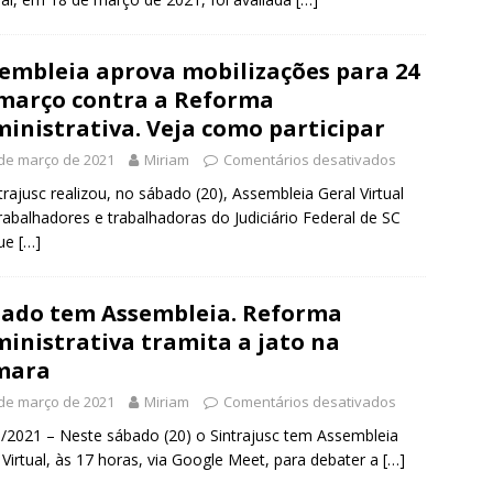
embleia aprova mobilizações para 24
março contra a Reforma
inistrativa. Veja como participar
de março de 2021
Miriam
Comentários desativados
trajusc realizou, no sábado (20), Assembleia Geral Virtual
rabalhadores e trabalhadoras do Judiciário Federal de SC
ue
[…]
ado tem Assembleia. Reforma
inistrativa tramita a jato na
mara
de março de 2021
Miriam
Comentários desativados
/2021 – Neste sábado (20) o Sintrajusc tem Assembleia
 Virtual, às 17 horas, via Google Meet, para debater a
[…]