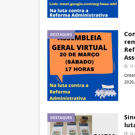
Com
DESTAQUES
rem
Ref
Ass
18 
Ontem
2020,
Sin
DESTAQUES
lut
18 