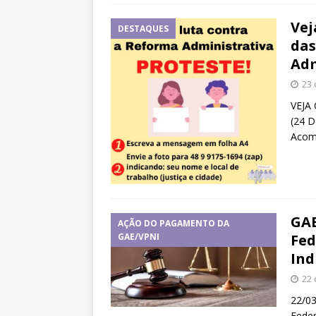
Vej
DESTAQUES
das
Adm
23 
VEJA
(24 
Acom
GAE
AÇÃO DO PAGAMENTO DA
GAE/VPNI
Fed
Ind
22 
22/03
Feder