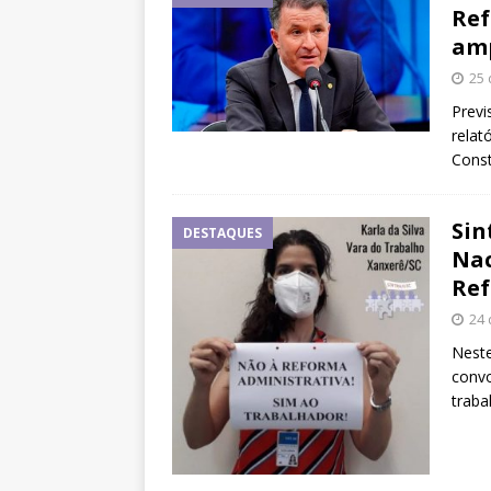
Ref
amp
25 
Previ
relat
Const
Sin
DESTAQUES
Nac
Ref
24 
Neste
convo
traba