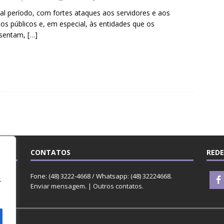
al período, com fortes ataques aos servidores e aos
ços públicos e, em especial, às entidades que os
esentam,
[…]
CONTATOS
REDE
o
rge
Fone: (48) 3222-4668 / Whatsapp: (48) 32224668.
r
Enviar mensagem
. |
Outros contatos
.