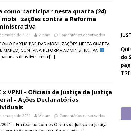
a como participar nesta quarta (24)
 mobilizações contra a Reforma
inistrativa
JUS
de março de 2021
Miriam
Comentários desativados
 COMO PARTICIPAR DAS MOBILIZAÇÕES NESTA QUARTA
Quin
DE MARÇO) CONTRA A REFORMA ADMINISTRATIVA:
do 
panhe as duas lives: uma
[…]
pag
TRF
 x VPNI – Oficiais de Justiça da Justiça
eral – Ações Declaratórias
ividuais
de março de 2021
Miriam
Comentários desativados
/2021 – Em reunião com os Oficiais de Justiça da Justiça
al, em 18 de março de 2021, foi avaliada
[…]