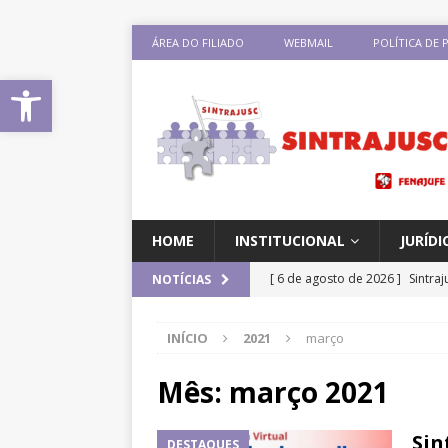
ÁREA DO FILIADO
WEBMAIL
POLÍTICA DE 
Abrir a barra de ferramentas
HOME
INSTITUCIONAL
JURÍDI
[ 6 de agosto de 2026 ]
Sintra
NOTÍCIAS
Pensionistas do Serviço Públic
INÍCIO
2021
março
[ 6 de agosto de 2026 ]
Fenaju
CNJ para tratar da retomada d
Mês:
março 2021
[ 6 de agosto de 2026 ]
II Enc
Sin
DESTAQUES