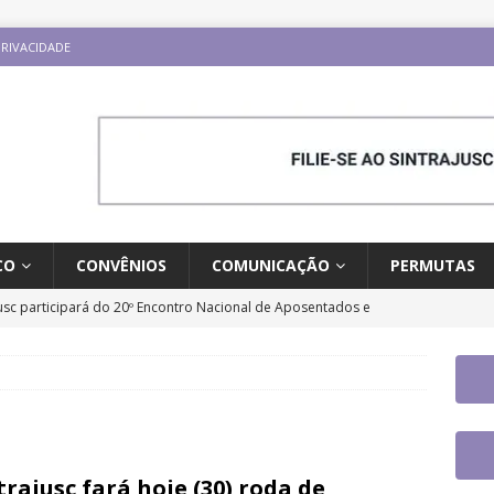
PRIVACIDADE
CO
CONVÊNIOS
COMUNICAÇÃO
PERMUTAS
jusc participará do 20º Encontro Nacional de Aposentados e
o
DESTAQUES
fe se reúne com a nova coordenadora do Fórum de Carreira do
os trabalhos
DESTAQUES
ontro Direito LGBTQIA+ e Justiça terá participação de servidor
trajusc fará hoje (30) roda de