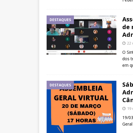
Ass
DESTAQUES
de 
Adm
22 
O Sin
dos t
em q
Sáb
DESTAQUES
Adm
Câ
19 
19/03
Geral