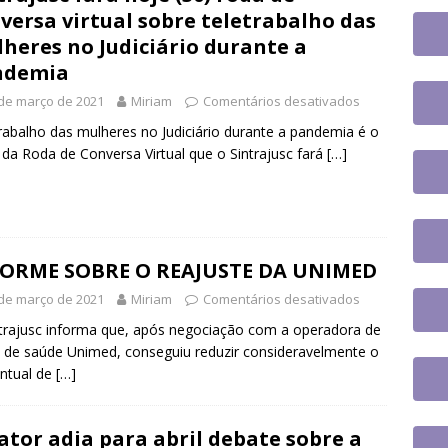
UES
versa virtual sobre teletrabalho das
tingue aposentadoria compulsória como punição máxima para
heres no Judiciário durante a
ndemia
da do cargo
DESTAQUES
de março de 2021
Miriam
Comentários desativados
 tem paralisação de duas horas. Veja as orientações do Sintrajusc
rabalho das mulheres no Judiciário durante a pandemia é o
da Roda de Conversa Virtual que o Sintrajusc fará
[…]
FORME SOBRE O REAJUSTE DA UNIMED
de março de 2021
Miriam
Comentários desativados
trajusc informa que, após negociação com a operadora de
 de saúde Unimed, conseguiu reduzir consideravelmente o
ntual de
[…]
ator adia para abril debate sobre a