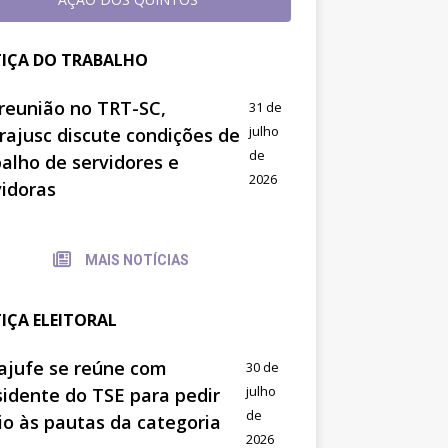
TIÇA DO TRABALHO
reunião no TRT-SC,
31 de
julho
trajusc discute condições de
de
balho de servidores e
2026
vidoras
MAIS NOTÍCIAS
TIÇA ELEITORAL
ajufe se reúne com
30 de
julho
sidente do TSE para pedir
de
io às pautas da categoria
2026