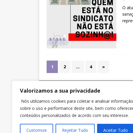
O atu
servi
repr
1
2
…
4
»
Valorizamos a sua privacidade
SINTRAJUSC
Nós utilizamos cookies para coletar e analisar informaçã
Rua dos Ilhéus nº 118 Sobreloja – Sala 3 – Ed. Jo
sobre o uso e performance deste site, bem como oferece
Daux, Centro, Florianópolis (SC). CEP 88010-560.
conteúdos personalizados de acordo com seu interesse.
Customize
Copyright © 2023 Sintrajusc.
Rejeitar Tudo
Aceitar Tudo