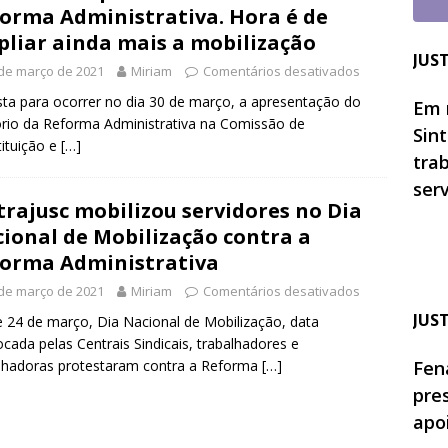
orma Administrativa. Hora é de
liar ainda mais a mobilização
JUS
de março de 2021
Miriam
Comentários desativados
sta para ocorrer no dia 30 de março, a apresentação do
Em 
ório da Reforma Administrativa na Comissão de
Sin
ituição e
[…]
tra
ser
trajusc mobilizou servidores no Dia
ional de Mobilização contra a
orma Administrativa
de março de 2021
Miriam
Comentários desativados
JUS
 24 de março, Dia Nacional de Mobilização, data
cada pelas Centrais Sindicais, trabalhadores e
lhadoras protestaram contra a Reforma
[…]
Fen
pre
apo