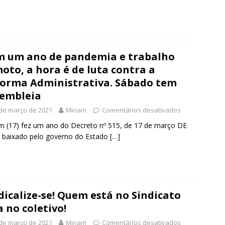
 um ano de pandemia e trabalho
oto, a hora é de luta contra a
orma Administrativa. Sábado tem
embleia
de março de 2021
Miriam
Comentários desativados
 (17) fez um ano do Decreto nº 515, de 17 de março DE
 baixado pelo governo do Estado
[…]
dicalize-se! Quem está no Sindicato
a no coletivo!
de março de 2021
Miriam
Comentários desativados