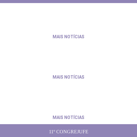
rabalho de servidores e servidoras
31 de julho de 2026
MAIS NOTÍCIAS
io às pautas da categoria
30 de julho de 2026
MAIS NOTÍCIAS
ga pedido de pagamento ao presidente do TRF4
6 de julho de 20
MAIS NOTÍCIAS
11º CONGREJUFE