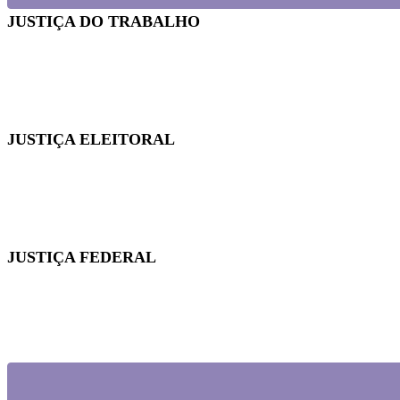
JUSTIÇA DO TRABALHO
Em reunião no TRT-SC, Sintrajusc discute condições de t
JUSTIÇA ELEITORAL
Fenajufe se reúne com presidente do TSE para pedir apo
JUSTIÇA FEDERAL
Quintos na JF: Assessoria Jurídica do Sintrajusc entre