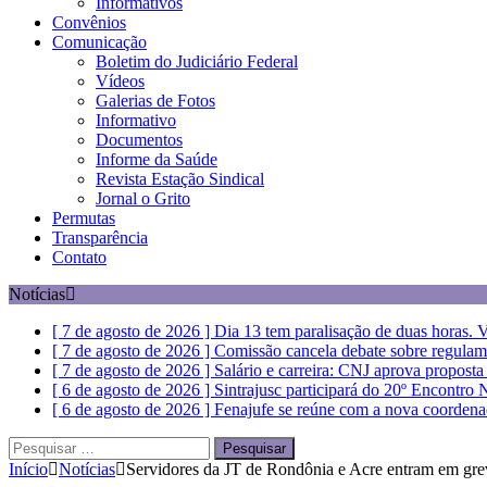
Informativos
Convênios
Comunicação
Boletim do Judiciário Federal
Vídeos
Galerias de Fotos
Informativo
Documentos
Informe da Saúde
Revista Estação Sindical
Jornal o Grito
Permutas
Transparência
Contato
Notícias
[ 7 de agosto de 2026 ]
Dia 13 tem paralisação de duas horas. V
[ 7 de agosto de 2026 ]
Comissão cancela debate sobre regulam
[ 7 de agosto de 2026 ]
Salário e carreira: CNJ aprova propost
[ 6 de agosto de 2026 ]
Sintrajusc participará do 20º Encontro
[ 6 de agosto de 2026 ]
Fenajufe se reúne com a nova coordena
Pesquisar
por:
Início
Notícias
Servidores da JT de Rondônia e Acre entram em greve