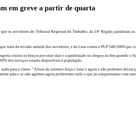
am em greve a partir de quarta
em
ervidores
a
es, que os servidores do Tribunal Regional do Trabalho, da 14ª Região, paralisam 
T
e
ue trata da revisão salarial dos servidores, e da Luta contra o PLP 549/2009 que co
ondônia
egoria cruzou os braços por onze dias e a paralisação só chegou ao fim quando o S
cre
30% dos serviços estarão disponíveis à população.
ntram
nada para a classe. “A hora de unirmos força e lutar é agora e não podemos deixar p
em
lmente pára e se não agirmos agora perderemos tudo o que já conquistamos com tant
reve
artir
e
uarta