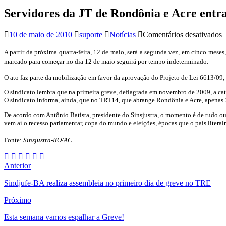
Servidores da JT de Rondônia e Acre entr
10 de maio de 2010
suporte
Notícias
Comentários desativados
S
d
A partir da próxima quarta-feira, 12 de maio, será a segunda vez, em cinco mes
J
marcado para começar no dia 12 de maio seguirá por tempo indeterminado.
d
O ato faz parte da mobilização em favor da aprovação do Projeto de Lei 6613/09, q
R
e
O sindicato lembra que na primeira greve, deflagrada em novembro de 2009, a cat
A
O sindicato informa, ainda, que no TRT14, que abrange Rondônia e Acre, apenas 
e
De acordo com Antônio Batista, presidente do Sinsjustra, o momento é de tudo ou 
vem aí o recesso parlamentar, copa do mundo e eleições, épocas que o país litera
g
a
Fonte:
Sinsjustra-RO/AC
p
d
q
Anterior
Sindjufe-BA realiza assembleia no primeiro dia de greve no TRE
Próximo
Esta semana vamos espalhar a Greve!