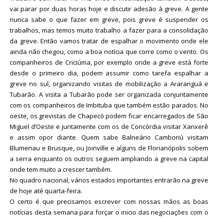
vai parar por duas horas hoje e discutir adesão à greve. A gente
nunca sabe o que fazer em greve, pois greve é suspender os
trabalhos, mas temos muito trabalho a fazer para a consolidação
da greve. Então vamos tratar de espalhar o movimento onde ele
ainda não chegou, como a boa notícia que corre como o vento. Os
companheiros de Criciúma, por exemplo onde a greve está forte
desde o primeiro dia, podem assumir como tarefa espalhar a
greve no sul, organizando visitas de mobilização a Araranguá e
Tubarão. A visita a Tubarão pode ser organizada conjuntamente
com os companheiros de Imbituba que também estão parados. No
oeste, os grevistas de Chapecó podem ficar encarregados de São
Miguel d’Oeste e juntamente com os de Concórdia visitar Xanxerê
e assim opor diante. Quem sabe Balneário Camboriú visitam
Blumenau e Brusque, ou Joinville e alguns de Florianópolis sobem
a serra enquanto os outros seguem ampliando a greve na capital
onde tem muito a crescer também.
No quadro nacional, vários estados importantes entrarão na greve
de hoje até quarta-feira.
O certo é que precisamos escrever com nossas mãos as boas
notícias desta semana para forçar o inicio das negociações com o