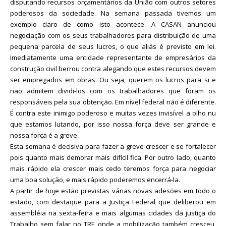
disputando recursos orçamentários da União com outros setores
poderosos da sociedade. Na semana passada tivemos um
exemplo claro de como isto acontece. A CASAN anunciou
negociação com os seus trabalhadores para distribuição de uma
pequena parcela de seus lucros, o que aliás é previsto em lei.
Imediatamente uma entidade representante de empresários da
construção civil berrou contra alegando que estes recursos devem
ser empregados em obras. Ou seja, querem os lucros para si e
não admitem dividi-los com os trabalhadores que foram os
responsáveis pela sua obtenção. Em nível federal não é diferente.
É contra este inimigo poderoso e muitas vezes invisível a olho nu
que estamos lutando, por isso nossa força deve ser grande e
nossa força é a greve.
Esta semana é decisiva para fazer a greve crescer e se fortalecer
pois quanto mais demorar mais difícil fica. Por outro lado, quanto
mais rápido ela crescer mais cedo teremos força para negociar
uma boa solução, e mais rápido poderemos encerrá-la.
A partir de hoje estão previstas várias novas adesões em todo o
estado, com destaque para a Justiça Federal que deliberou em
assembléia na sexta-feira e mais algumas cidades da justiça do
Trabalho sem falar no TRE onde a mobilização também cresceu,