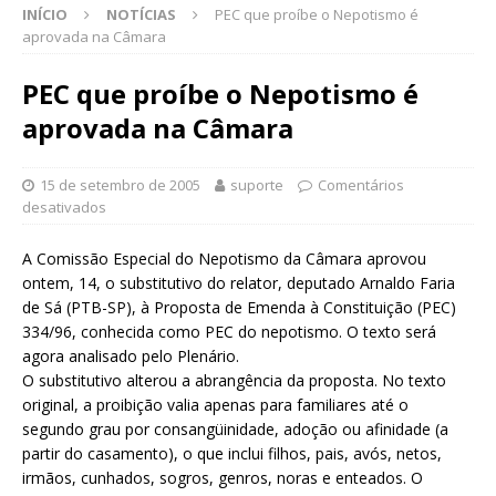
INÍCIO
NOTÍCIAS
PEC que proíbe o Nepotismo é
aprovada na Câmara
PEC que proíbe o Nepotismo é
aprovada na Câmara
15 de setembro de 2005
suporte
Comentários
desativados
A Comissão Especial do Nepotismo da Câmara aprovou
ontem, 14, o substitutivo do relator, deputado Arnaldo Faria
de Sá (PTB-SP), à Proposta de Emenda à Constituição (PEC)
334/96, conhecida como PEC do nepotismo. O texto será
agora analisado pelo Plenário.
O substitutivo alterou a abrangência da proposta. No texto
original, a proibição valia apenas para familiares até o
segundo grau por consangüinidade, adoção ou afinidade (a
partir do casamento), o que inclui filhos, pais, avós, netos,
irmãos, cunhados, sogros, genros, noras e enteados. O