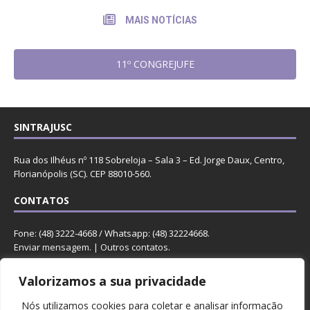
MAIS NOTÍCIAS
11º CONGREJUFE
SINTRAJUSC
Rua dos Ilhéus nº 118 Sobreloja – Sala 3 – Ed. Jorge Daux, Centro,
Florianópolis (SC). CEP 88010-560.
CONTATOS
Fone: (48) 3222-4668 / Whatsapp: (48) 32224668.
Enviar mensagem
. |
Outros contatos
.
REDES
Valorizamos a sua privacidade
Nós utilizamos cookies para coletar e analisar informação