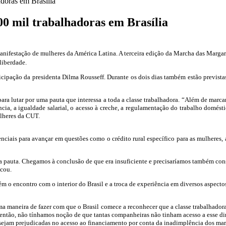
doras em Brasília
0 mil trabalhadoras em Brasília
 manifestação de mulheres da América Latina. A terceira edição da Marcha das Margar
a
liberdade.
icipação da presidenta Dilma Rousseff. Durante os dois dias também estão previst
ridas
á
 para lutar por uma pauta que interessa a toda a classe trabalhadora. “Além de ma
a, a igualdade salarial, o acesso à creche, a regulamentação do trabalho doméstic
ulheres da CUT.
hadoras
nciais para avançar em questões como o crédito rural específico para as mulheres, 
ia
sa pauta. Chegamos à conclusão de que era insuficiente e precisaríamos também con
icou.
m o encontro com o interior do Brasil e a troca de experiência em diversos aspecto
maneira de fazer com que o Brasil comece a reconhecer que a classe trabalhadora
então, não tínhamos noção de que tantas companheiras não tinham acesso a esse dir
ejam prejudicadas no acesso ao financiamento por conta da inadimplência dos mari