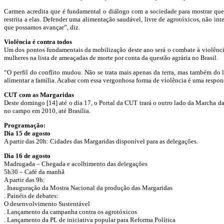
Carmen acredita que é fundamental o diálogo com a sociedade para mostrar que
restrita a elas. Defender uma alimentação saudável, livre de agrotóxicos, não int
que possamos avançar”, diz.
Violência é contra todos
Um dos pontos fundamentais da mobilização deste ano será o combate à violênci
mulheres na lista de ameaçadas de morte por conta da questão agrária no Brasil.
“O perfil do conflito mudou. Não se trata mais apenas da terra, mas também do 
alimentar a família. Acabar com essa vergonhosa forma de violência é uma respon
CUT com as Margaridas
Deste domingo [14] até o dia 17, o Portal da CUT trará o outro lado da Marcha d
no campo em 2010, até Brasília.
Programação:
Dia 15 de agosto
A partir das 20h: Cidades das Margaridas disponível para as delegações.
Dia 16 de agosto
Madrugada – Chegada e acolhimento das delegações
5h30 – Café da manhã
A partir das 9h:
. Inauguração da Mostra Nacional da produção das Margaridas
. Painéis de debates:
O desenvolvimento Sustentável
. Lançamento da campanha contra os agrotóxicos
. Lançamento da PL de iniciativa popular para Reforma Política