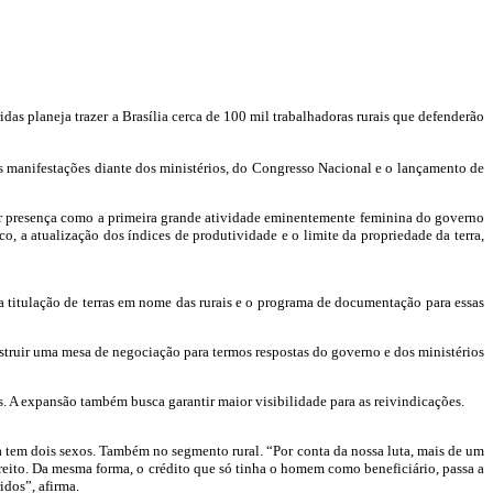
idas planeja trazer a Brasília cerca de 100 mil trabalhadoras rurais que defenderão
as manifestações diante dos ministérios, do Congresso Nacional e o lançamento de
rcar presença como a primeira grande atividade eminentemente feminina do governo
o, a atualização dos índices de produtividade e o limite da propriedade da terra,
a titulação de terras em nome das rurais e o programa de documentação para essas
struir uma mesa de negociação para termos respostas do governo e dos ministérios
s. A expansão também busca garantir maior visibilidade para as reivindicações.
 tem dois sexos. Também no segmento rural. “Por conta da nossa luta, mais de um
eito. Da mesma forma, o crédito que só tinha o homem como beneficiário, passa a
dos”, afirma.