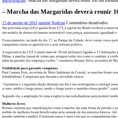
Início
Notícias
– Marcha das Margaridas deverá reunir 100 mil trabalha
– Marcha das Margaridas deverá reunir 10
em
15 de agosto de 2011
suporte
Notícias
Comentários desativados
–
Nas próximas terça [16] e quarta-feiras [17], a capital do Brasil receberá a maior
March
um modelo de desenvolvimento sustentável com justiça, autonomia, igualdade e 
das
O encerramento, na tarde do dia 17, no Parque da Cidade, deve contar com a part
Marga
campanhas contra os agrotóxicos e pela reforma política.
dever
reunir
A expectativa da CUT é reunir mais de 30 mil militantes ligadas a 17 federações
100
Dilma, a marcha tratará de temas que atingem todas nós como o combate à violênci
mil
além da questão dos empregos verdes.”, enumerou Rosane Silva, secretária de M
trabal
Visibilidade para garantir conquistas
em
Para Carmen Foro, secretária de Meio Ambiente da Central, as marchas foram esse
Brasíl
trabalhadoras. Conquistas que fizeram a atividade crescer.
“A primeira e a segunda edição duraram um dia e nos restringimos a entregar nos
a curto, médio e longo prazo, sendo o longo prazo o mandato dessa gestão”, expl
Segundo ela, a ampliação foi uma exigência das trabalhadoras para permitir també
Mulheres livres
Rosane comenta que manifestações como a marcha são uma forma de pressão e uma 
milhão de mulheres foram beneficiadas pela emissão de documentos básicos. Até 
atender também a mulher. O próximo passo é fazer com que as companheiras não s