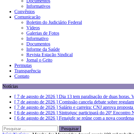
Documentos
Informativos
Convênios
Comunicação
Boletim do Judiciário Federal
Vídeos
Galerias de Fotos
Informativo
Documentos
Informe da Saúde
Revista Estação Sindical
Jornal o Grito
Permutas
Transparência
Contato
Notícias
[ 7 de agosto de 2026 ]
Dia 13 tem paralisação de duas horas. V
[ 7 de agosto de 2026 ]
Comissão cancela debate sobre regulam
[ 7 de agosto de 2026 ]
Salário e carreira: CNJ aprova propost
[ 6 de agosto de 2026 ]
Sintrajusc participará do 20º Encontro
[ 6 de agosto de 2026 ]
Fenajufe se reúne com a nova coordena
Pesquisar
por: