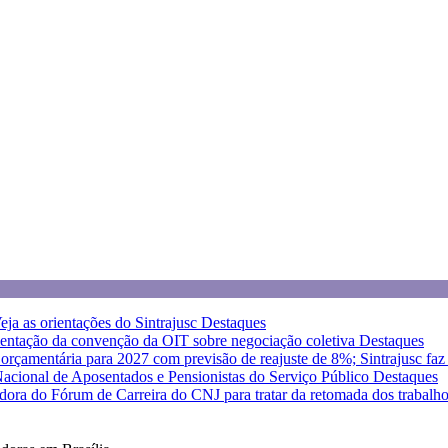
eja as orientações do Sintrajusc
Destaques
entação da convenção da OIT sobre negociação coletiva
Destaques
a orçamentária para 2027 com previsão de reajuste de 8%; Sintrajusc fa
 Nacional de Aposentados e Pensionistas do Serviço Público
Destaques
dora do Fórum de Carreira do CNJ para tratar da retomada dos trabalh