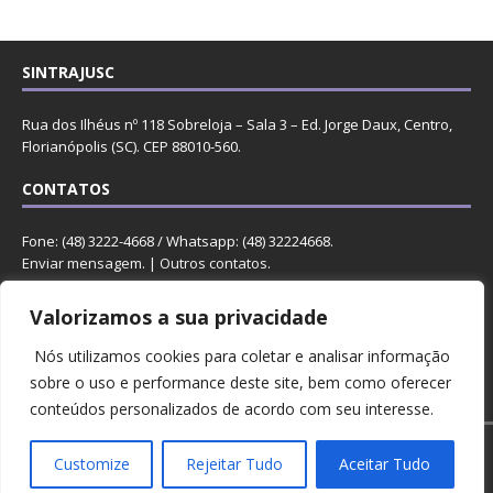
SINTRAJUSC
Rua dos Ilhéus nº 118 Sobreloja – Sala 3 – Ed. Jorge Daux, Centro,
Florianópolis (SC). CEP 88010-560.
CONTATOS
Fone: (48) 3222-4668 / Whatsapp: (48) 32224668.
Enviar mensagem
. |
Outros contatos
.
REDES
Valorizamos a sua privacidade
Nós utilizamos cookies para coletar e analisar informação
sobre o uso e performance deste site, bem como oferecer
conteúdos personalizados de acordo com seu interesse.
Copyright © 2023 Sintrajusc.
Customize
Rejeitar Tudo
Aceitar Tudo