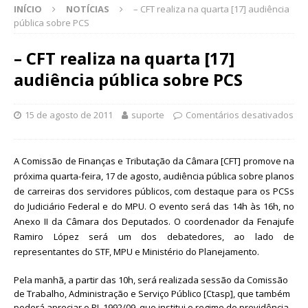
INÍCIO
NOTÍCIAS
– CFT realiza na quarta [17] audiência
pública sobre PCS
– CFT realiza na quarta [17]
audiência pública sobre PCS
15 de agosto de 2011
suporte
Comentários desativados
A Comissão de Finanças e Tributação da Câmara [CFT] promove na
próxima quarta-feira, 17 de agosto, audiência pública sobre planos
de carreiras dos servidores públicos, com destaque para os PCSs
do Judiciário Federal e do MPU. O evento será das 14h às 16h, no
Anexo II da Câmara dos Deputados. O coordenador da Fenajufe
Ramiro López será um dos debatedores, ao lado de
representantes do STF, MPU e Ministério do Planejamento.
Pela manhã, a partir das 10h, será realizada sessão da Comissão
de Trabalho, Administração e Serviço Público [Ctasp], que também
poderá apreciar o PL 1992/09, que institui o regime de previdência