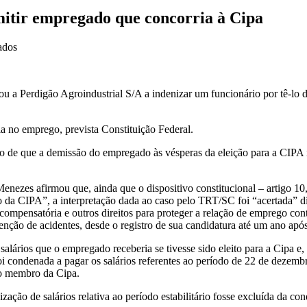
itir empregado que concorria à Cipa
em
ados
TRT
condena
empresa
 Perdigão Agroindustrial S/A a indenizar um funcionário por tê-lo de
catarinense
por
demitir
ia no emprego, prevista Constituição Federal.
empregado
que
de que a demissão do empregado às vésperas da eleição para a CIPA im
concorria
à
Cipa
ezes afirmou que, ainda que o dispositivo constitucional – artigo 10, i
da CIPA”, a interpretação dada ao caso pelo TRT/SC foi “acertada” d
ompensatória e outros direitos para proteger a relação de emprego contr
enção de acidentes, desde o registro de sua candidatura até um ano após
ários que o empregado receberia se tivesse sido eleito para a Cipa e, 
i condenada a pagar os salários referentes ao período de 22 de dezemb
o membro da Cipa.
ação de salários relativa ao período estabilitário fosse excluída da co