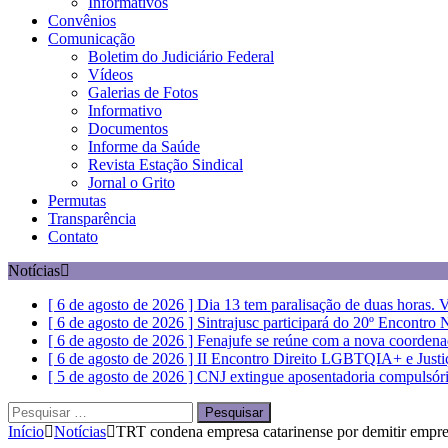
Informativos
Convênios
Comunicação
Boletim do Judiciário Federal
Vídeos
Galerias de Fotos
Informativo
Documentos
Informe da Saúde
Revista Estação Sindical
Jornal o Grito
Permutas
Transparência
Contato
Notícias
[ 6 de agosto de 2026 ]
Dia 13 tem paralisação de duas horas. V
[ 6 de agosto de 2026 ]
Sintrajusc participará do 20º Encontro
[ 6 de agosto de 2026 ]
Fenajufe se reúne com a nova coordena
[ 6 de agosto de 2026 ]
II Encontro Direito LGBTQIA+ e Justiça 
[ 5 de agosto de 2026 ]
CNJ extingue aposentadoria compulsóri
Pesquisar
por:
Início
Notícias
TRT condena empresa catarinense por demitir empre