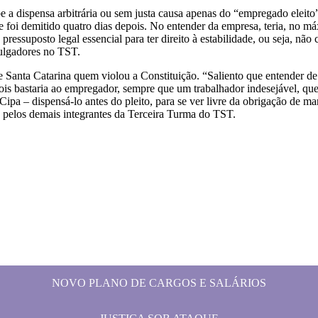
e a dispensa arbitrária ou sem justa causa apenas do “empregado eleito
oi demitido quatro dias depois. No entender da empresa, teria, no máxim
pressuposto legal essencial para ter direito à estabilidade, ou seja, n
julgadores no TST.
 Santa Catarina quem violou a Constituição. “Saliento que entender de
ois bastaria ao empregador, sempre que um trabalhador indesejável, q
ipa – dispensá-lo antes do pleito, para se ver livre da obrigação de m
de pelos demais integrantes da Terceira Turma do TST.
NOVO PLANO DE CARGOS E SALÁRIOS