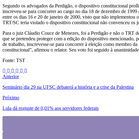
Segundo os advogados da Perdigão, o dispositivo constitucional proíb
inscreveu-se para concorrer ao cargo no dia 18 de dezembro de 1999 e f
entre os dias 16 e 20 de janeiro de 2000, visto que não implementou o 
TRT/SC teria violado o dispositivo constitucional não convenceu os 
Para o juiz Cláudio Couce de Menezes, foi a Perdigão e não o TRT de
que se pretendeu proteger com a edição do dispositivo mencionado, p
de trabalho, inscrevesse-se para concorrer à eleição como membro da C
constitucional”, afirmou o relator. Seu voto foi seguido à unanimida
Fonte: TST
Anterior
Seminário dia 29 na UFSC debaterá a história e a crise da Palestina
Próximo
Lula dá reajuste de 0,01% aos servidores federais