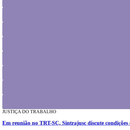
JUSTIÇA DO TRABALHO
Em reunião no TRT-SC, Sintrajusc discute condições d