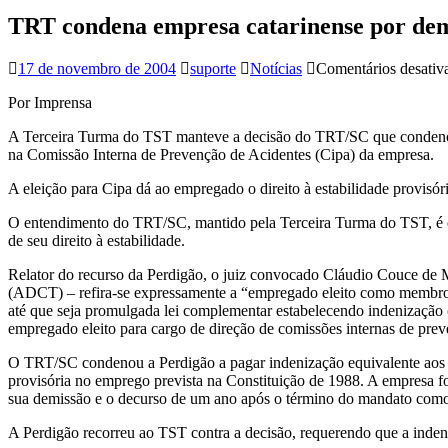
TRT condena empresa catarinense por dem
17 de novembro de 2004
suporte
Notícias
Comentários desativ
Por Imprensa
A Terceira Turma do TST manteve a decisão do TRT/SC que condenou a
na Comissão Interna de Prevenção de Acidentes (Cipa) da empresa.
A eleição para Cipa dá ao empregado o direito à estabilidade provisór
O entendimento do TRT/SC, mantido pela Terceira Turma do TST, é o 
de seu direito à estabilidade.
Relator do recurso da Perdigão, o juiz convocado Cláudio Couce de Men
(ADCT) – refira-se expressamente a “empregado eleito como membro 
até que seja promulgada lei complementar estabelecendo indenização c
empregado eleito para cargo de direção de comissões internas de prev
O TRT/SC condenou a Perdigão a pagar indenização equivalente aos sal
provisória no emprego prevista na Constituição de 1988. A empresa fo
sua demissão e o decurso de um ano após o término do mandato com
A Perdigão recorreu ao TST contra a decisão, requerendo que a indeniz