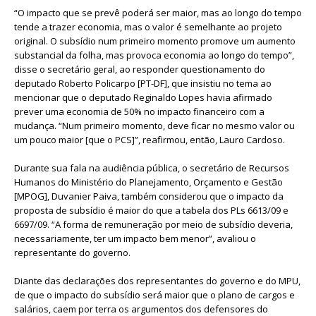
“O impacto que se prevê poderá ser maior, mas ao longo do tempo
tende a trazer economia, mas o valor é semelhante ao projeto
original. O subsídio num primeiro momento promove um aumento
substancial da folha, mas provoca economia ao longo do tempo”,
disse o secretário geral, ao responder questionamento do
deputado Roberto Policarpo [PT-DF], que insistiu no tema ao
mencionar que o deputado Reginaldo Lopes havia afirmado
prever uma economia de 50% no impacto financeiro com a
mudança. “Num primeiro momento, deve ficar no mesmo valor ou
um pouco maior [que o PCS]”, reafirmou, então, Lauro Cardoso.
Durante sua fala na audiência pública, o secretário de Recursos
Humanos do Ministério do Planejamento, Orçamento e Gestão
[MPOG], Duvanier Paiva, também considerou que o impacto da
proposta de subsídio é maior do que a tabela dos PLs 6613/09 e
6697/09. “A forma de remuneração por meio de subsídio deveria,
necessariamente, ter um impacto bem menor”, avaliou o
representante do governo.
Diante das declarações dos representantes do governo e do MPU,
de que o impacto do subsídio será maior que o plano de cargos e
salários, caem por terra os argumentos dos defensores do