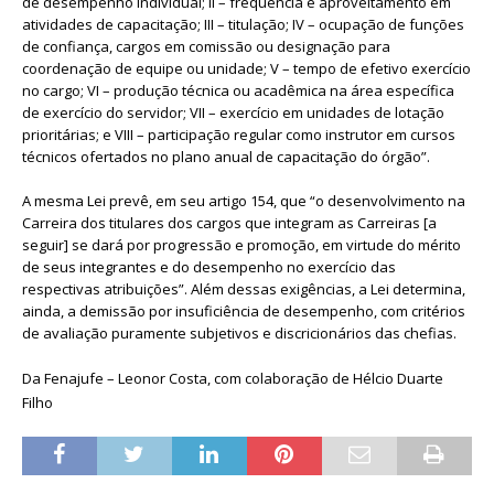
de desempenho individual; II – freqüência e aproveitamento em
atividades de capacitação; III – titulação; IV – ocupação de funções
de confiança, cargos em comissão ou designação para
coordenação de equipe ou unidade; V – tempo de efetivo exercício
no cargo; VI – produção técnica ou acadêmica na área específica
de exercício do servidor; VII – exercício em unidades de lotação
prioritárias; e VIII – participação regular como instrutor em cursos
técnicos ofertados no plano anual de capacitação do órgão”.
A mesma Lei prevê, em seu artigo 154, que “o desenvolvimento na
Carreira dos titulares dos cargos que integram as Carreiras [a
seguir] se dará por progressão e promoção, em virtude do mérito
de seus integrantes e do desempenho no exercício das
respectivas atribuições”. Além dessas exigências, a Lei determina,
ainda, a demissão por insuficiência de desempenho, com critérios
de avaliação puramente subjetivos e discricionários das chefias.
Da Fenajufe – Leonor Costa, com colaboração de Hélcio Duarte
Filho