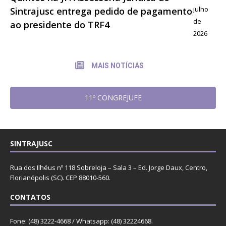
julho
Sintrajusc entrega pedido de pagamento
de
ao presidente do TRF4
2026
MAIS NOTÍCIAS
11º CONGREJUFE
SINTRAJUSC
Rua dos Ilhéus nº 118 Sobreloja – Sala 3 – Ed. Jorge Daux, Centro,
Florianópolis (SC). CEP 88010-560.
CONTATOS
Fone: (48) 3222-4668 / Whatsapp: (48) 32224668.