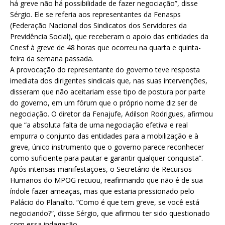
há greve não há possibilidade de fazer negociação”, disse
Sérgio. Ele se referia aos representantes da Fenasps
(Federação Nacional dos Sindicatos dos Servidores da
Previdência Social), que receberam o apoio das entidades da
Cnesf à greve de 48 horas que ocorreu na quarta e quinta-
feira da semana passada.
A provocação do representante do governo teve resposta
imediata dos dirigentes sindicais que, nas suas intervenções,
disseram que não aceitariam esse tipo de postura por parte
do governo, em um fórum que o próprio nome diz ser de
negociação. O diretor da Fenajufe, Adilson Rodrigues, afirmou
que “a absoluta falta de uma negociação efetiva e real
empurra o conjunto das entidades para a mobilização e à
greve, único instrumento que o governo parece reconhecer
como suficiente para pautar e garantir qualquer conquista”.
Após intensas manifestações, o Secretário de Recursos
Humanos do MPOG recuou, reafirmando que não é de sua
índole fazer ameaças, mas que estaria pressionado pelo
Palácio do Planalto. “Como é que tem greve, se você está
negociando?”, disse Sérgio, que afirmou ter sido questionado
com essa indagação.