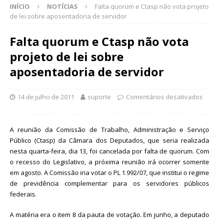
INÍCIO
NOTÍCIAS
Falta quorum e Ctasp não vota projeto
de lei sobre aposentadoria de servidor
Falta quorum e Ctasp não vota
projeto de lei sobre
aposentadoria de servidor
14 de julho de 2011
suporte
Comentários desativados
A reunião da Comissão de Trabalho, Administração e Serviço
Público (Ctasp) da Câmara dos Deputados, que seria realizada
nesta quarta-feira, dia 13, foi cancelada por falta de quorum. Com
o recesso do Legislativo, a próxima reunião irá ocorrer somente
em agosto. A Comissão iria votar o PL 1.992/07, que institui o regime
de previdência complementar para os servidores públicos
federais.
A matéria era o item 8 da pauta de votação. Em junho, a deputado