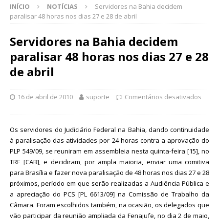
INÍCIO
NOTÍCIAS
Servidores na Bahia decidem
paralisar 48 horas nos dias 27 e 28 de abril
Servidores na Bahia decidem
paralisar 48 horas nos dias 27 e 28
de abril
16 de abril de 2010
suporte
Comentários desativados
Os servidores do Judiciário Federal na Bahia, dando continuidade
à paralisação das atividades por 24 horas contra a aprovação do
PLP 549/09, se reuniram em assembleia nesta quinta-feira [15], no
TRE [CAB], e decidiram, por ampla maioria, enviar uma comitiva
para Brasília e fazer nova paralisação de 48 horas nos dias 27 e 28
próximos, período em que serão realizadas a Audiência Pública e
a apreciação do PCS [PL 6613/09] na Comissão de Trabalho da
Câmara. Foram escolhidos também, na ocasião, os delegados que
vão participar da reunião ampliada da Fenajufe, no dia 2 de maio,