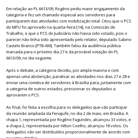
Em relação ao PL 6613/09, Rogério pediu maior engajamento da
categoria e fez um chamado especial aos servidores para
participarem das atividades com mobilização total. Citou que o PCS
do MPU foi aprovado na quarta-feira [14], na Comissão de
Trabalho, e que o PCS do Judiciário não havia sido votado, pois o
parecer não tinha sido apresentado pelo relator, deputado Sabino
Castelo Branco [PTB-AM]. Também falou da audiência pública
marcada para o próximo dia 27 e da provável votação do PL
6613/09, no dia seguinte.
Após o debate, a categoria decidiu, por ampla maioria e com
apenas uma abstenção, paralisar as atividades nos dias 27 e 28 e
enviar uma comitiva de servidores à Brasília para, juntamente com
a categoria de outros estados, pressionar os deputados a
aprovarem o PCS.
Ao final, foi feita a escolha para os delegados que vão participar
da reunião ampliada da Fenajufe, no dia 2 de maio, em Brasília. A
chapa 1, representada por Rogério Fagundes, alcançou 33 votos, e
a chapa 2, representada por Hilton Coelho, alcançou 18 votos. Os
delegados vão ser distribuídos proporcionalmente de acordo com
os votos obtidos.