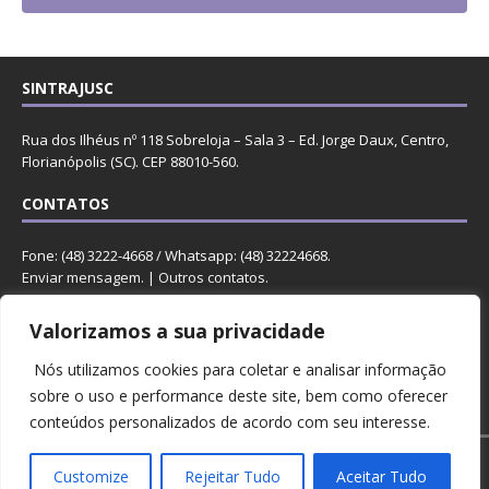
SINTRAJUSC
Rua dos Ilhéus nº 118 Sobreloja – Sala 3 – Ed. Jorge Daux, Centro,
Florianópolis (SC). CEP 88010-560.
CONTATOS
Fone: (48) 3222-4668 / Whatsapp: (48) 32224668.
Enviar mensagem
. |
Outros contatos
.
REDES
Valorizamos a sua privacidade
Nós utilizamos cookies para coletar e analisar informação
sobre o uso e performance deste site, bem como oferecer
conteúdos personalizados de acordo com seu interesse.
Copyright © 2023 Sintrajusc.
Customize
Rejeitar Tudo
Aceitar Tudo