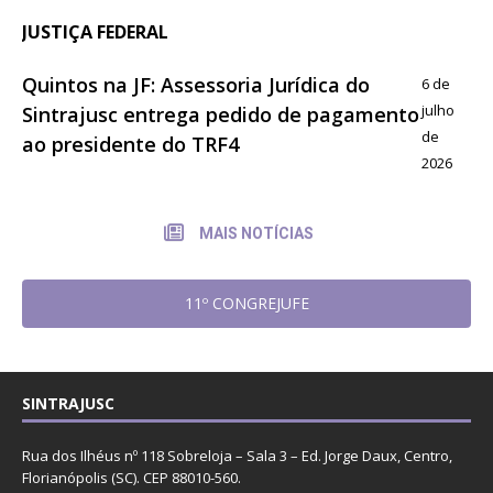
JUSTIÇA FEDERAL
Quintos na JF: Assessoria Jurídica do
6 de
julho
Sintrajusc entrega pedido de pagamento
de
ao presidente do TRF4
2026
MAIS NOTÍCIAS
11º CONGREJUFE
SINTRAJUSC
Rua dos Ilhéus nº 118 Sobreloja – Sala 3 – Ed. Jorge Daux, Centro,
Florianópolis (SC). CEP 88010-560.