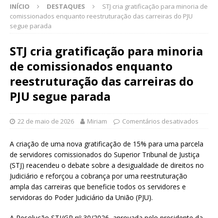
INÍCIO
DESTAQUES
STJ cria gratificação para minoria de
comissionados enquanto reestruturação das carreiras do PJU
segue parada
STJ cria gratificação para minoria
de comissionados enquanto
reestruturação das carreiras do
PJU segue parada
22 de maio de 2026
Miriam
Comentários desativados
A criação de uma nova gratificação de 15% para uma parcela
de servidores comissionados do Superior Tribunal de Justiça
(STJ) reacendeu o debate sobre a desigualdade de direitos no
Judiciário e reforçou a cobrança por uma reestruturação
ampla das carreiras que beneficie todos os servidores e
servidoras do Poder Judiciário da União (PJU).
A Resolução STJ/GP nº 30/2026, aprovada pelo presidente da