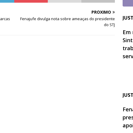
PRÓXIMO
JUS
marcas
Fenajufe divulga nota sobre ameaças do presidente
do STJ
Em 
Sin
tra
ser
JUS
Fen
pre
apo