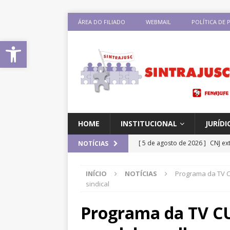
ÁREA DO FILIADO
WEBMAIL
POLÍTICA DE 
Abrir a barra de ferramentas
HOME
INSTITUCIONAL
JURÍDI
[ 5 de agosto de 2026 ]
CNJ ex
NOTÍCIAS
magistrados e possibilita per
INÍCIO
NOTÍCIAS
Programa da TV C
[ 3 de agosto de 2026 ]
Baixe 
sindical
disponíveis
DESTAQUES
Programa da TV CU
[ 3 de agosto de 2026 ]
Seminá