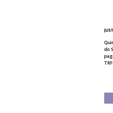
JUS
Quin
do 
pag
TRF