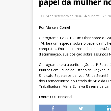
papel da mulher n
Xenofobia”será dia 13 de agos
[ 3 de agosto de 2026 ]
Fenajuf
24 de setembro de 2004
suporte
No
debate sobre os impactos das 
[ 5 de agosto de 2026 ]
Dia 13
Por Marcela Cornelli
DESTAQUES
O programa TV CUT – Um Olhar sobre o Brasi
TV!, fará um especial sobre o papel da mulh
conquistas. Entre os temas debatidos está o
discriminação, sua posição sobre assuntos 
O programa terá a participação da 1ª Secret
Públicos em Saúde do Estado de SP (SindSaúde
Sindicato Sapateiros de Ivoti RS; da Secretár
dos Farmacêuticos do Estado de SP e da Dir
Trabalhadora, Maria Ednalva Bezerra de Lim
Fonte: CUT Nacional