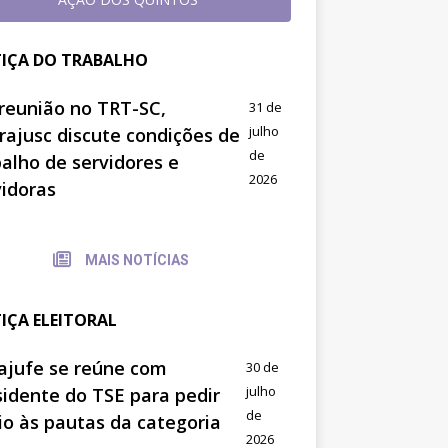
TIÇA DO TRABALHO
reunião no TRT-SC,
31 de
julho
trajusc discute condições de
de
balho de servidores e
2026
vidoras
MAIS NOTÍCIAS
TIÇA ELEITORAL
ajufe se reúne com
30 de
julho
sidente do TSE para pedir
de
io às pautas da categoria
2026