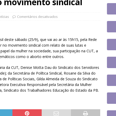
o movimento sindical
to na UFSC
DESTAQUES
e participa de plenária sobre inteligência artificial e reforça
tícias
Comentários desativados
novas tecnologias no serviço público
DESTAQUES
 tem paralisação de duas horas. Veja as orientações do Sintrajusc
l deste sábado (25/9), que vai ao ar às 15h15, pela Rede
er no movimento sindical com relato de suas lutas e
 papel da mulher na sociedade, sua participação na CUT, a
temáticos como o aborto entre outros.
ária da CUT, Denise Motta Dau do Sindicato dos Servidores
); da Secretária de Política Sindical, Rosane da Silva do
ia de Políticas Sociais, Gilda Almeida de Souza do Sindicato
etora Executiva Responsável pela Secretária da Mulher
a, Sindicato dos Trabalhadores Educação do Estado da PB.