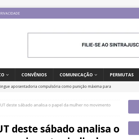
PRIVACIDADE
CO
CONVÊNIOS
COMUNICAÇÃO
PERMUTAS
tingue aposentadoria compulsória como punição máxima para
da do cargo
DESTAQUES
UT deste sábado analisa o papel da mulher no movimento
o aplicativo do Sintrajusc e conheça as funcionalidades
T deste sábado analisa o
rio Internacional “Ninguém é Ilegal – Migração, Racismo e