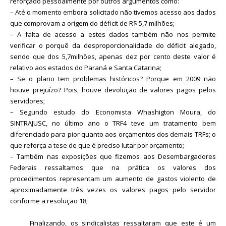
reforçado pessoalmente por outros argumentos como:
– Até o momento embora solicitado não tivemos acesso aos dados
que comprovam a origem do déficit de R$ 5,7 milhões;
– A falta de acesso a estes dados também não nos permite
verificar o porquê da desproporcionalidade do déficit alegado,
sendo que dos 5,7milhões, apenas dez por cento deste valor é
relativo aos estados do Paraná e Santa Catarina;
– Se o plano tem problemas históricos? Porque em 2009 não
houve prejuízo? Pois, houve devolução de valores pagos pelos
servidores;
– Segundo estudo do Economista Whashigton Moura, do
SINTRAJUSC, no último ano o TRF4 teve um tratamento bem
diferenciado para pior quanto aos orçamentos dos demais TRFs; o
que reforça a tese de que é preciso lutar por orçamento;
– Também nas exposições que fizemos aos Desembargadores
Federais ressaltamos que na prática os valores dos
procedimentos representam um aumento de gastos violento de
aproximadamente três vezes os valores pagos pelo servidor
conforme a resolução 18;
Finalizando, os sindicalistas ressaltaram que este é um