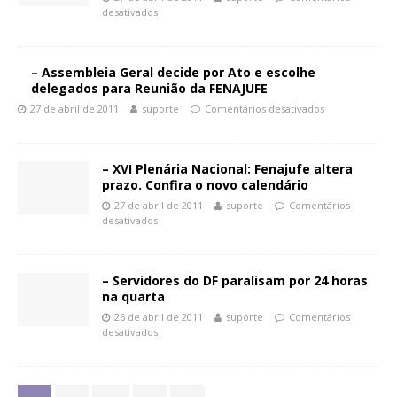
desativados
– Assembleia Geral decide por Ato e escolhe
delegados para Reunião da FENAJUFE
27 de abril de 2011
suporte
Comentários desativados
– XVI Plenária Nacional: Fenajufe altera
prazo. Confira o novo calendário
27 de abril de 2011
suporte
Comentários
desativados
– Servidores do DF paralisam por 24 horas
na quarta
26 de abril de 2011
suporte
Comentários
desativados