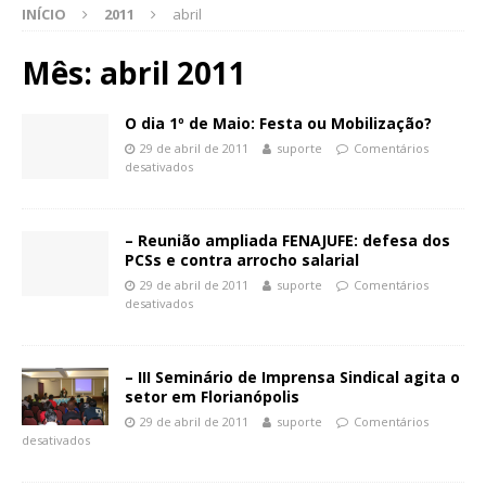
INÍCIO
2011
abril
Mês:
abril 2011
O dia 1º de Maio: Festa ou Mobilização?
29 de abril de 2011
suporte
Comentários
desativados
– Reunião ampliada FENAJUFE: defesa dos
PCSs e contra arrocho salarial
29 de abril de 2011
suporte
Comentários
desativados
– III Seminário de Imprensa Sindical agita o
setor em Florianópolis
29 de abril de 2011
suporte
Comentários
desativados