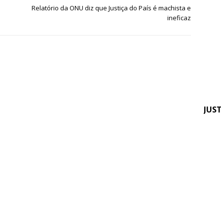
Em 
Relatório da ONU diz que Justiça do País é machista e
Sin
ineficaz
tra
ser
JUS
Fen
pre
apo