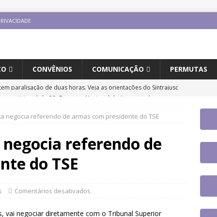
PRIVACIDADE
CO
CONVÊNIOS
COMUNICAÇÃO
PERMUTAS
jusc participará do 20º Encontro Nacional de Aposentados e
o
DESTAQUES
tiça negocia referendo de armas com presidente do TSE
fe se reúne com a nova coordenadora do Fórum de Carreira do
os trabalhos
DESTAQUES
a negocia referendo de
ntro Direito LGBTQIA+ e Justiça terá participação de servidor
nte do TSE
UES
tingue aposentadoria compulsória como punição máxima para
s
Comentários desativados
a do cargo
DESTAQUES
, vai negociar diretamente com o Tribunal Superior