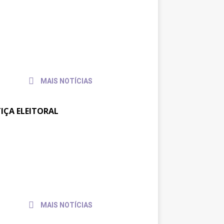
reunião no TRT-SC,
31 de
julho
trajusc discute condições de
de
balho de servidores e
2026
vidoras
MAIS NOTÍCIAS
TIÇA ELEITORAL
ajufe se reúne com
30 de
julho
sidente do TSE para pedir
de
io às pautas da categoria
2026
MAIS NOTÍCIAS