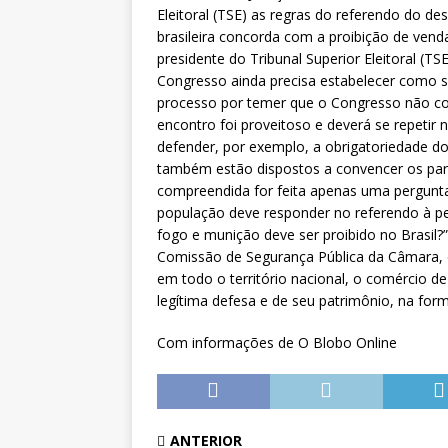
[ 6 de agosto de 2026 ]
Dia 13 
Eleitoral (TSE) as regras do referendo do 
brasileira concorda com a proibição de ven
DESTAQUES
presidente do Tribunal Superior Eleitoral (TSE
Congresso ainda precisa estabelecer como se
processo por temer que o Congresso não co
encontro foi proveitoso e deverá se repeti
defender, por exemplo, a obrigatoriedade do
também estão dispostos a convencer os par
compreendida for feita apenas uma pergunta, c
população deve responder no referendo à per
fogo e munição deve ser proibido no Brasil?”.
Comissão de Segurança Pública da Câmara, d
em todo o território nacional, o comércio d
legítima defesa e de seu patrimônio, na forma
Com informações de O Blobo Online
ANTERIOR