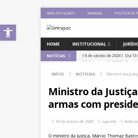
ÁREA DO FILIADO
WEBMAIL
POLÍTICA DE 
Abrir a barra de ferramentas
HOME
INSTITUCIONAL
JURÍDI
[ 6 de agosto de 2026 ]
Sintra
NOTÍCIAS
Pensionistas do Serviço Públic
INÍCIO
NOTÍCIAS
Ministro da Jus
[ 6 de agosto de 2026 ]
Fenaju
CNJ para tratar da retomada d
Ministro da Justiç
[ 6 de agosto de 2026 ]
II Enco
armas com preside
filiado ao Sintrajusc
DESTAQ
[ 5 de agosto de 2026 ]
CNJ ex
30 de março de 2005
suporte
Notícia
magistrados e possibilita perd
O ministro da Justiça, Márcio Thomaz Bastos