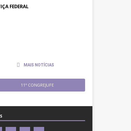
TIÇA FEDERAL
tos na JF: Assessoria Jurídica
6 de
julho
Sintrajusc entrega pedido de
de
amento ao presidente do
2026
4
MAIS NOTÍCIAS
11º CONGREJUFE
S