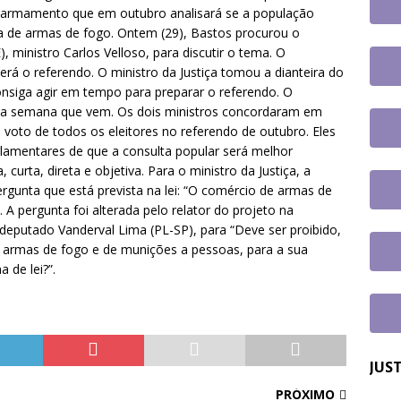
tem paralisação de duas horas. Veja as orientações do Sintrajusc
desarmamento que em outubro analisará se a população
da de armas de fogo. Ontem (29), Bastos procurou o
), ministro Carlos Velloso, para discutir o tema. O
rá o referendo. O ministro da Justiça tomou a dianteira do
nsiga agir em tempo para preparar o referendo. O
r na semana que vem. Os dois ministros concordaram em
 voto de todos os eleitores no referendo de outubro. Eles
lamentares de que a consulta popular será melhor
urta, direta e objetiva. Para o ministro da Justiça, a
gunta que está prevista na lei: “O comércio de armas de
 A pergunta foi alterada pelo relator do projeto na
eputado Vanderval Lima (PL-SP), para “Deve ser proibido,
e armas de fogo e de munições a pessoas, para a sua
 de lei?”.
JUS
PRÓXIMO