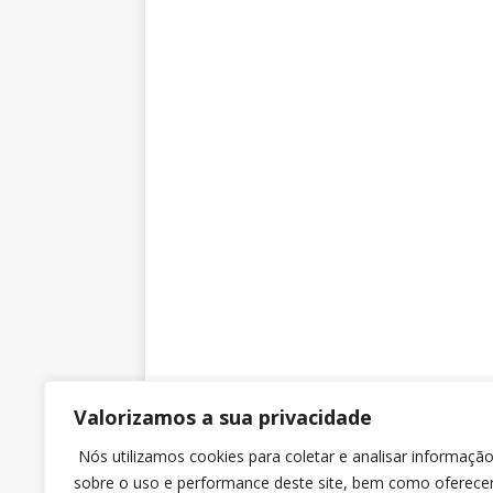
Valorizamos a sua privacidade
SINTRAJUSC
Nós utilizamos cookies para coletar e analisar informaçã
sobre o uso e performance deste site, bem como oferece
Rua dos Ilhéus nº 118 Sobreloja – Sala 3 – Ed. Jo