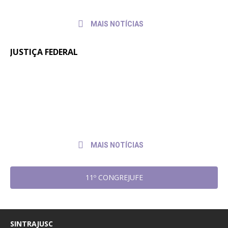
MAIS NOTÍCIAS
JUSTIÇA FEDERAL
Quintos na JF: Assessoria Jurídica do
6 de
julho
Sintrajusc entrega pedido de pagamento
de
ao presidente do TRF4
2026
MAIS NOTÍCIAS
11º CONGREJUFE
SINTRAJUSC