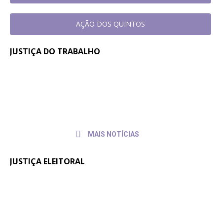
AÇÃO DOS QUINTOS
JUSTIÇA DO TRABALHO
Em reunião no TRT-SC, Sintrajusc
31 de
julho de
discute condições de trabalho de
2026
servidores e servidoras
MAIS NOTÍCIAS
JUSTIÇA ELEITORAL
Fenajufe se reúne com presidente do
30 de
julho de
TSE para pedir apoio às pautas da
2026
categoria