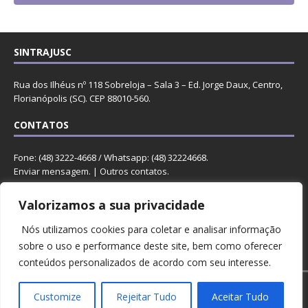
SINTRAJUSC
Rua dos Ilhéus nº 118 Sobreloja – Sala 3 – Ed. Jorge Daux, Centro,
Florianópolis (SC). CEP 88010-560.
CONTATOS
Fone: (48) 3222-4668 / Whatsapp: (48) 32224668.
Enviar mensagem
. |
Outros contatos
.
REDES
Valorizamos a sua privacidade
Nós utilizamos cookies para coletar e analisar informação
sobre o uso e performance deste site, bem como oferecer
conteúdos personalizados de acordo com seu interesse.
Copyright © 2023 Sintrajusc.
Customize
Rejeitar Tudo
Aceitar Tudo