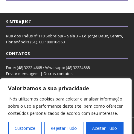
SINTRAJUSC
Rua dos Ilhéus nº 118 Sobreloja – Sala 3 – Ed. Jorge Daux, Centro,
Florianópolis (SC). CEP 88010-560.
CONTATOS
Fone: (48) 3222-4668 / Whatsapp: (48) 32224668.
Enviar mensagem
. |
Outros contatos
.
REDES
Valorizamos a sua privacidade
Nós utilizamos cookies para coletar e analisar informação
sobre o uso e performance deste site, bem como oferecer
conteúdos personalizados de acordo com seu interesse.
Copyright © 2023 Sintrajusc.
Customize
Rejeitar Tudo
Aceitar Tudo