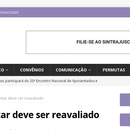
PRIVACIDADE
CO
CONVÊNIOS
COMUNICAÇÃO
PERMUTAS
jusc participará do 20º Encontro Nacional de Aposentados e
o
DESTAQUES
tar deve ser reavaliado
fe se reúne com a nova coordenadora do Fórum de Carreira do
os trabalhos
DESTAQUES
ar deve ser reavaliado
ontro Direito LGBTQIA+ e Justiça terá participação de servidor