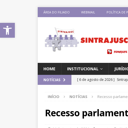
ÁREA DO FILIADO
WEBMAIL
POLÍTICA DE 
Abrir a barra de ferramentas
HOME
INSTITUCIONAL
JURÍDI
[ 6 de agosto de 2026 ]
Sintra
NOTÍCIAS
Pensionistas do Serviço Públic
INÍCIO
NOTÍCIAS
Recesso parlamen
[ 6 de agosto de 2026 ]
Fenaju
CNJ para tratar da retomada d
Recesso parlament
[ 6 de agosto de 2026 ]
II Enc