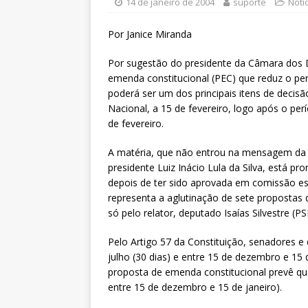
filiado ao Sintrajusc
DESTAQ
14 de janeiro de 2004
suporte
Notí
[ 5 de agosto de 2026 ]
CNJ ex
Por Janice Miranda
magistrados e possibilita per
Por sugestão do presidente da Câmara dos 
[ 6 de agosto de 2026 ]
Dia 13
emenda constitucional (PEC) que reduz o pe
poderá ser um dos principais itens de decisã
DESTAQUES
Nacional, a 15 de fevereiro, logo após o per
de fevereiro.
A matéria, que não entrou na mensagem da 
presidente Luiz Inácio Lula da Silva, está p
depois de ter sido aprovada em comissão es
representa a aglutinação de sete proposta
só pelo relator, deputado Isaías Silvestre (
Pelo Artigo 57 da Constituição, senadores e
julho (30 dias) e entre 15 de dezembro e 15 de
proposta de emenda constitucional prevê que
entre 15 de dezembro e 15 de janeiro).