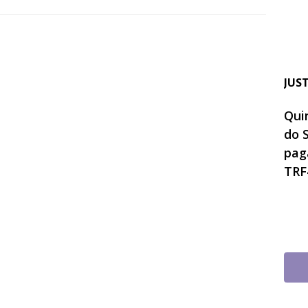
JUS
Quin
do 
pag
TRF