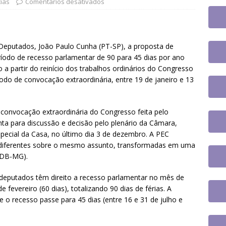
UES
cias
Comentários desativados
tingue aposentadoria compulsória como punição máxima para
da do cargo
DESTAQUES
Deputados, João Paulo Cunha (PT-SP), a proposta de
 tem paralisação de duas horas. Veja as orientações do Sintrajusc
ríodo de recesso parlamentar de 90 para 45 dias por ano
o a partir do reinício dos trabalhos ordinários do Congresso
íodo de convocação extraordinária, entre 19 de janeiro e 13
convocação extraordinária do Congresso feita pelo
ronta para discussão e decisão pelo plenário da Câmara,
pecial da Casa, no último dia 3 de dezembro. A PEC
s diferentes sobre o mesmo assunto, transformadas em uma
PSDB-MG).
 deputados têm direito a recesso parlamentar no mês de
 fevereiro (60 dias), totalizando 90 dias de férias. A
 o recesso passe para 45 dias (entre 16 e 31 de julho e