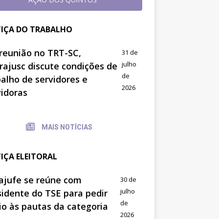
TIÇA DO TRABALHO
reunião no TRT-SC,
31 de
julho
trajusc discute condições de
de
balho de servidores e
2026
vidoras
MAIS NOTÍCIAS
TIÇA ELEITORAL
ajufe se reúne com
30 de
julho
sidente do TSE para pedir
de
io às pautas da categoria
2026