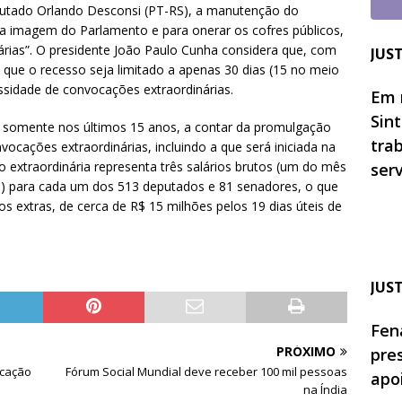
eputado Orlando Desconsi (PT-RS), a manutenção do
 a imagem do Parlamento e para onerar os cofres públicos,
ias”. O presidente João Paulo Cunha considera que, com
JUS
que o recesso seja limitado a apenas 30 dias (15 no meio
ssidade de convocações extraordinárias.
Em 
Sin
somente nos últimos 15 anos, a contar da promulgação
tra
vocações extraordinárias, incluindo a que será iniciada na
 extraordinária representa três salários brutos (um do mês
ser
) para cada um dos 513 deputados e 81 senadores, o que
s extras, de cerca de R$ 15 milhões pelos 19 dias úteis de
JUS
Fen
PRÓXIMO
pre
ocação
Fórum Social Mundial deve receber 100 mil pessoas
apo
na Índia