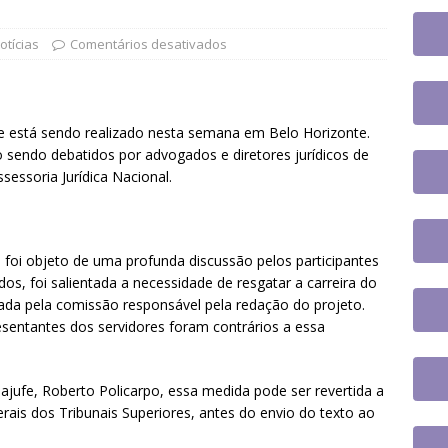
jusc participará do 20º Encontro Nacional de Aposentados e
o
DESTAQUES
otícias
Comentários desativados
fe se reúne com a nova coordenadora do Fórum de Carreira do
os trabalhos
DESTAQUES
fe está sendo realizado nesta semana em Belo Horizonte.
 tem paralisação de duas horas. Veja as orientações do Sintrajusc
o sendo debatidos por advogados e diretores jurídicos de
sessoria Jurídica Nacional.
 foi objeto de uma profunda discussão pelos participantes
os, foi salientada a necessidade de resgatar a carreira do
borada pela comissão responsável pela redação do projeto.
sentantes dos servidores foram contrários a essa
ufe, Roberto Policarpo, essa medida pode ser revertida a
erais dos Tribunais Superiores, antes do envio do texto ao