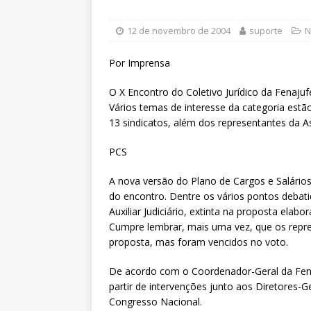
[ 6 de agosto de 2026 ]
Sintra
Pensionistas do Serviço Públic
12 de novembro de 2004
suporte
N
[ 6 de agosto de 2026 ]
Fenaju
Por Imprensa
CNJ para tratar da retomada d
O X Encontro do Coletivo Jurídico da Fenaju
[ 7 de agosto de 2026 ]
Dia 13
Vários temas de interesse da categoria estã
DESTAQUES
13 sindicatos, além dos representantes da As
PCS
A nova versão do Plano de Cargos e Salários
do encontro. Dentre os vários pontos debatid
Auxiliar Judiciário, extinta na proposta ela
Cumpre lembrar, mais uma vez, que os repre
proposta, mas foram vencidos no voto.
De acordo com o Coordenador-Geral da Fenaj
partir de intervenções junto aos Diretores-G
Congresso Nacional.