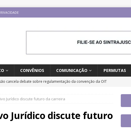
PRIVACIDADE
CO
CONVÊNIOS
COMUNICAÇÃO
PERMUTAS
ão cancela debate sobre regulamentação da convenção da OIT
ESTAQUES
vo Jurídico discute futuro da carreira
o e carreira: CNJ aprova proposta orçamentária para 2027 com
ntrajusc faz mobilização dia 13/8 pela derrubada do Veto 45/2025
vo Jurídico discute futuro