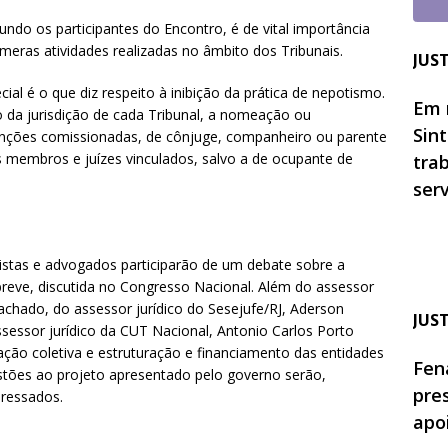
gundo os participantes do Encontro, é de vital importância
númeras atividades realizadas no âmbito dos Tribunais.
JUS
al é o que diz respeito à inibição da prática de nepotismo.
Em 
o da jurisdição de cada Tribunal, a nomeação ou
Sin
nções comissionadas, de cônjuge, companheiro ou parente
vos membros e juízes vinculados, salvo a de ocupante de
tra
ser
calistas e advogados participarão de um debate sobre a
breve, discutida no Congresso Nacional. Além do assessor
Machado, do assessor jurídico do Sesejufe/RJ, Aderson
JUS
ssessor jurídico da CUT Nacional, Antonio Carlos Porto
ação coletiva e estruturação e financiamento das entidades
Fen
gestões ao projeto apresentado pelo governo serão,
pre
eressados.
apo