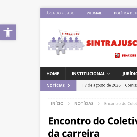
ÁREA DO FILIADO
WEBMAIL
POLÍTICA DE 
Abrir a barra de ferramentas
HOME
INSTITUCIONAL
JURÍDI
[ 7 de agosto de 2026 ]
Comiss
NOTÍCIAS
sobre negociação coletiva
D
INÍCIO
NOTÍCIAS
Encontro do Coleti
[ 7 de agosto de 2026 ]
Salári
previsão de reajuste de 8%; Si
Encontro do Coleti
DESTAQUES
da carreira