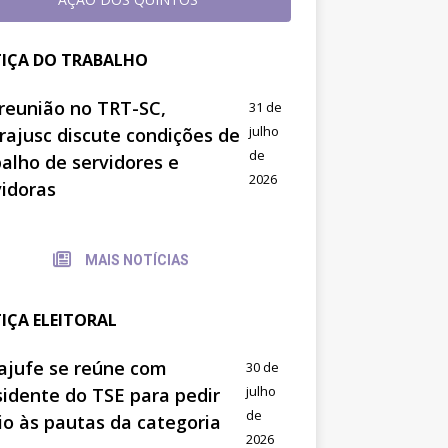
TIÇA DO TRABALHO
reunião no TRT-SC,
31 de
julho
trajusc discute condições de
de
balho de servidores e
2026
vidoras
MAIS NOTÍCIAS
TIÇA ELEITORAL
ajufe se reúne com
30 de
julho
sidente do TSE para pedir
de
io às pautas da categoria
2026