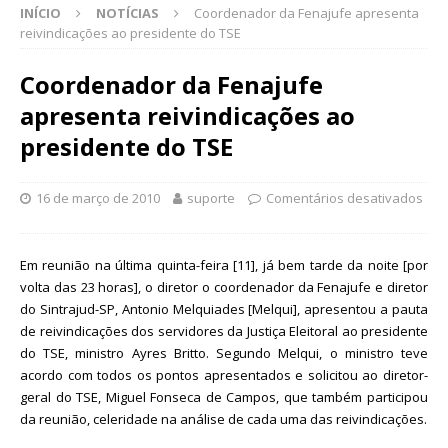
INÍCIO
NOTÍCIAS
Coordenador da Fenajufe apresenta
reivindicações ao presidente do TSE
Coordenador da Fenajufe
apresenta reivindicações ao
presidente do TSE
16 de março de 2010
suporte
Comentários desativados
Em reunião na última quinta-feira [11], já bem tarde da noite [por
volta das 23 horas], o diretor o coordenador da Fenajufe e diretor
do Sintrajud-SP, Antonio Melquiades [Melqui], apresentou a pauta
de reivindicações dos servidores da Justiça Eleitoral ao presidente
do TSE, ministro Ayres Britto. Segundo Melqui, o ministro teve
acordo com todos os pontos apresentados e solicitou ao diretor-
geral do TSE, Miguel Fonseca de Campos, que também participou
da reunião, celeridade na análise de cada uma das reivindicações.