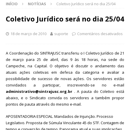
INÍCIO
NOTÍCIAS
Coletivo Jurídico será no dia 25/04
Coletivo Jurídico será no dia 25/04
18 de março de 2010
suporte
Comentários desativados
A Coordenação do SINTRAJUSC transferiu o I Coletivo Jurídico de 21
de março para 25 de abril, das 9 às 18 horas, na sede do
Campeche, na Capital. O objetivo é discutir o andamento das
atuais ações coletivas em defesa da categoria e avaliar a
possibilidade de sucesso de novas ações. Os servidores estão
convidados a participar, inscrevendo-se no e-mail
administrativo@sintrajusc.org.br
. A pauta do Coletivo está
abaixo, e o Sindicato convida os servidores a também propor
pontos de pauta através do mesmo e-mail.
APOSENTADORIA ESPECIAL. Mandados de Injunção. Processo
Legislativo. Proposta de Súmula Vinculante 45 do STF. Contagem de
tempo e conversão de tempo. Panorama atual e suas implicações.