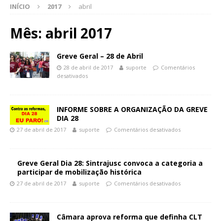
INÍCIO
2017
abril
Mês:
abril 2017
Greve Geral – 28 de Abril
28 de abril de 2017
suporte
Comentários
desativados
INFORME SOBRE A ORGANIZAÇÃO DA GREVE
DIA 28
27 de abril de 2017
suporte
Comentários desativados
Greve Geral Dia 28: Sintrajusc convoca a categoria a
participar de mobilização histórica
27 de abril de 2017
suporte
Comentários desativados
Câmara aprova reforma que definha CLT