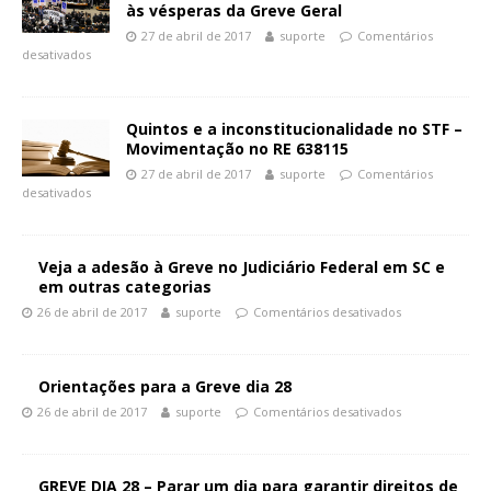
às vésperas da Greve Geral
27 de abril de 2017
suporte
Comentários
desativados
Quintos e a inconstitucionalidade no STF –
Movimentação no RE 638115
27 de abril de 2017
suporte
Comentários
desativados
Veja a adesão à Greve no Judiciário Federal em SC e
em outras categorias
26 de abril de 2017
suporte
Comentários desativados
Orientações para a Greve dia 28
26 de abril de 2017
suporte
Comentários desativados
GREVE DIA 28 – Parar um dia para garantir direitos de