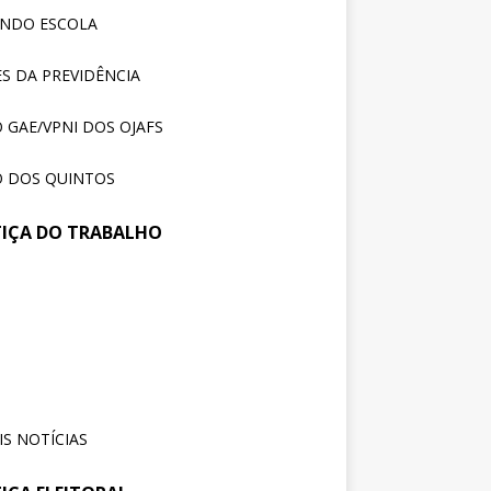
ENDO ESCOLA
S DA PREVIDÊNCIA
 GAE/VPNI DOS OJAFS
 DOS QUINTOS
TIÇA DO TRABALHO
reunião no TRT-SC,
31 de
julho
trajusc discute condições de
de
balho de servidores e
2026
vidoras
S NOTÍCIAS