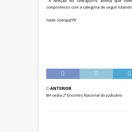
A direção do Sintrajuf/PE afirma que come
compromisso com a categoria de seguir lutando 
Fonte: Sintrajuf/PE
ANTERIOR
BH sedia 2º Encontro Nacional do Judiciário