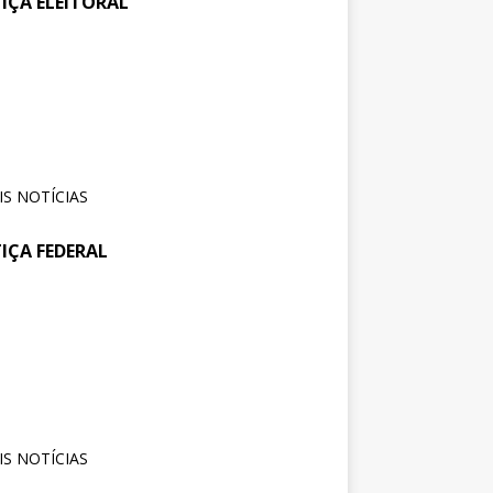
TIÇA ELEITORAL
ajufe se reúne com
30 de
julho
sidente do TSE para pedir
de
io às pautas da categoria
2026
S NOTÍCIAS
TIÇA FEDERAL
tos na JF: Assessoria Jurídica
6 de
julho
Sintrajusc entrega pedido de
de
amento ao presidente do
2026
4
S NOTÍCIAS