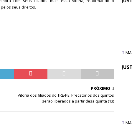
JUS
mora com seus filiados mais essa vitória, reafirmando o
pelos seus direitos.
Fen
pre
apo
MAI
JUS
Quin
PRÓXIMO
do 
Vitória dos filiados do TRE-PE: Precatórios dos quintos
pag
serão liberados a partir desa quinta (13)
TRF
MAI