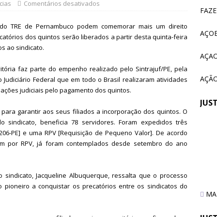
tem paralisação de duas horas. Veja as orientações do Sintrajusc
cias
Comentários desativados
FAZ
 do TRE de Pernambuco podem comemorar mais um direito
AÇOE
atórios dos quintos serão liberados a partir desta quinta-feira
os ao sindicato.
AÇAO
vitória faz parte do empenho realizado pelo Sintrajuf/PE, pela
AÇÃO
Judiciário Federal que em todo o Brasil realizaram atividades
 ações judiciais pelo pagamento dos quintos.
JUS
para garantir aos seus filiados a incorporação dos quintos. O
do sindicato, beneficia 78 servidores. Foram expedidos três
Em 
7206-PE] e uma RPV [Requisição de Pequeno Valor]. De acordo
Sin
ram por RPV, já foram contemplados desde setembro do ano
tra
ser
sindicato, Jacqueline Albuquerque, ressalta que o processo
o pioneiro a conquistar os precatórios entre os sindicatos do
MAI