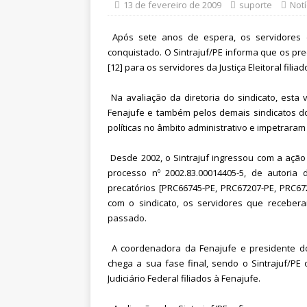
[ 6 de agosto de 2026 ]
Dia 13 
13 de fevereiro de 2009
suporte
Notí
DESTAQUES
Após sete anos de espera, os servidores
conquistado. O Sintrajuf/PE informa que os prec
[12] para os servidores da Justiça Eleitoral filiad
Na avaliação da diretoria do sindicato, esta 
Fenajufe e também pelos demais sindicatos do 
políticas no âmbito administrativo e impetraram
Desde 2002, o Sintrajuf ingressou com a ação 
processo nº 2002.83.00014405-5, de autoria 
precatórios [PRC66745-PE, PRC67207-PE, PRC6
com o sindicato, os servidores que recebe
passado.
A coordenadora da Fenajufe e presidente do 
chega a sua fase final, sendo o Sintrajuf/PE 
Judiciário Federal filiados à Fenajufe.