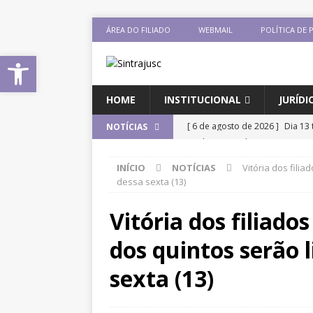
ÁREA DO FILIADO
WEBMAIL
POLÍTICA DE 
Abrir a barra de ferramentas
HOME
INSTITUCIONAL
JURÍDI
[ 6 de agosto de 2026 ]
Sintra
NOTÍCIAS
Pensionistas do Serviço Públic
INÍCIO
NOTÍCIAS
Vitória dos filia
[ 6 de agosto de 2026 ]
Fenaju
dessa sexta (13)
CNJ para tratar da retomada d
Vitória dos filiado
[ 6 de agosto de 2026 ]
II Enco
dos quintos serão l
filiado ao Sintrajusc
DESTAQ
[ 5 de agosto de 2026 ]
CNJ ex
sexta (13)
magistrados e possibilita perd