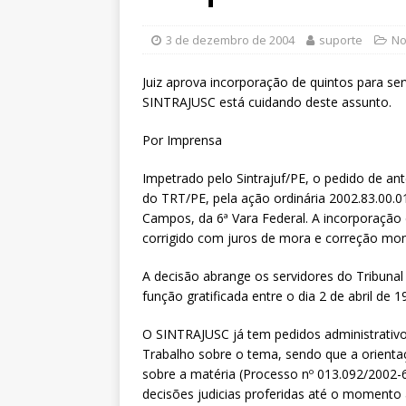
[ 6 de agosto de 2026 ]
Sintra
Pensionistas do Serviço Públic
3 de dezembro de 2004
suporte
No
[ 6 de agosto de 2026 ]
Fenaju
Juiz aprova incorporação de quintos para se
CNJ para tratar da retomada d
SINTRAJUSC está cuidando deste assunto.
[ 7 de agosto de 2026 ]
Dia 13
Por Imprensa
DESTAQUES
Impetrado pelo Sintrajuf/PE, o pedido de an
do TRT/PE, pela ação ordinária 2002.83.00.01
Campos, da 6ª Vara Federal. A incorporação
corrigido com juros de mora e correção mon
A decisão abrange os servidores do Tribuna
função gratificada entre o dia 2 de abril de
O SINTRAJUSC já tem pedidos administrativos 
Trabalho sobre o tema, sendo que a orient
sobre a matéria (Processo nº 013.092/2002-6)
decisões judicias proferidas até o momento 