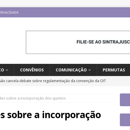
PRIVACIDADE
CO
CONVÊNIOS
COMUNICAÇÃO
PERMUTAS
ão cancela debate sobre regulamentação da convenção da OIT
ESTAQUES
des sobre a incorporação dos quintos
o e carreira: CNJ aprova proposta orçamentária para 2027 com
ntrajusc faz mobilização dia 13/8 pela derrubada do Veto 45/2025
s sobre a incorporação