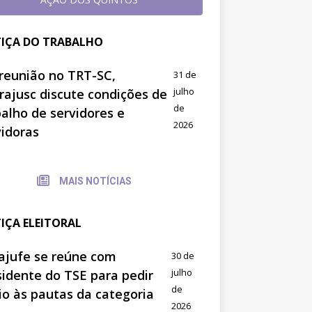
TIÇA DO TRABALHO
reunião no TRT-SC,
31 de
julho
trajusc discute condições de
de
balho de servidores e
2026
vidoras
MAIS NOTÍCIAS
TIÇA ELEITORAL
ajufe se reúne com
30 de
julho
sidente do TSE para pedir
de
io às pautas da categoria
2026