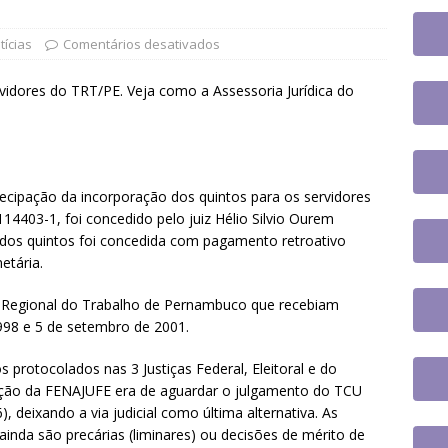
jusc participará do 20º Encontro Nacional de Aposentados e
o
DESTAQUES
tícias
Comentários desativados
fe se reúne com a nova coordenadora do Fórum de Carreira do
rvidores do TRT/PE. Veja como a Assessoria Jurídica do
os trabalhos
DESTAQUES
 tem paralisação de duas horas. Veja as orientações do Sintrajusc
tecipação da incorporação dos quintos para os servidores
14403-1, foi concedido pelo juiz Hélio Silvio Ourem
 dos quintos foi concedida com pagamento retroativo
etária.
l Regional do Trabalho de Pernambuco que recebiam
 1998 e 5 de setembro de 2001.
protocolados nas 3 Justiças Federal, Eleitoral e do
ação da FENAJUFE era de aguardar o julgamento do TCU
, deixando a via judicial como última alternativa. As
ainda são precárias (liminares) ou decisões de mérito de