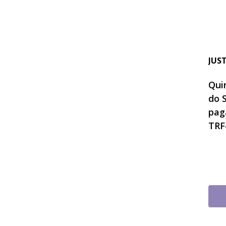
JUS
Quin
do 
pag
TRF