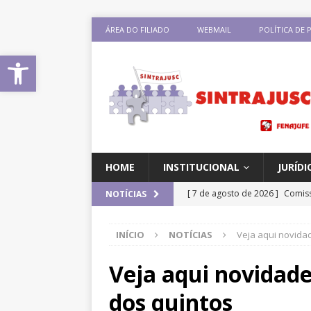
ÁREA DO FILIADO
WEBMAIL
POLÍTICA DE 
Abrir a barra de ferramentas
HOME
INSTITUCIONAL
JURÍDI
[ 7 de agosto de 2026 ]
Comiss
NOTÍCIAS
sobre negociação coletiva
D
INÍCIO
NOTÍCIAS
Veja aqui novida
[ 7 de agosto de 2026 ]
Salári
previsão de reajuste de 8%; Si
Veja aqui novidade
DESTAQUES
dos quintos