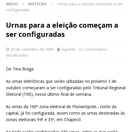
INÍCIO
NOTÍCIAS
Urnas para a eleição começam a ser
configuradas
Urnas para a eleição começam a
ser configuradas
20 de setembro de 2004
suporte
Comentários
desativados
De Tina Braga
As urnas eletrônicas que serão utilizadas no próximo 3 de
outubro começaram a ser configuradas pelo Tribunal Regional
Eleitoral (TRE), nesse último final de semana.
As urnas da 100ª zona eleitoral de Florianópolis , norte da
capital, já foi configurada, assim como as urnas destinadas às
zonas eleitorais 94ª e 35ª, em Chapecó.
Ao todo serão configuradas 330 urnas, entre as que serão