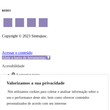
Enviar mensagem
. |
Outros contatos
.
REDES
Copyright © 2023 Sintrajusc.
Acessar o conteúdo
Abrir a barra de ferramentas
Acessibilidade
Aumentar texto
Valorizamos a sua privacidade
Diminuir texto
Escala de cinza
Nós utilizamos cookies para coletar e analisar informação sobre o
Alto contraste
uso e performance deste site, bem como oferecer conteúdos
Contraste negativo
personalizados de acordo com seu interesse.
Fundo claro