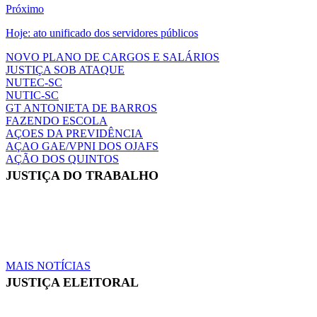
11 de setembro: um dia trágico para humanidade
Próximo
Hoje: ato unificado dos servidores públicos
NOVO PLANO DE CARGOS E SALÁRIOS
JUSTIÇA SOB ATAQUE
NUTEC-SC
NUTIC-SC
GT ANTONIETA DE BARROS
FAZENDO ESCOLA
AÇOES DA PREVIDÊNCIA
AÇAO GAE/VPNI DOS OJAFS
AÇÃO DOS QUINTOS
JUSTIÇA DO TRABALHO
Em reunião no TRT-SC, Sintrajusc discute
31 de
julho de
condições de trabalho de servidores e servidoras
2026
MAIS NOTÍCIAS
JUSTIÇA ELEITORAL