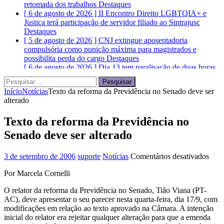
retomada dos trabalhos
Destaques
[ 6 de agosto de 2026 ]
II Encontro Direito LGBTQIA+ e
Justiça terá participação de servidor filiado ao Sintrajusc
Destaques
[ 5 de agosto de 2026 ]
CNJ extingue aposentadoria
compulsória como punição máxima para magistrados e
possibilita perda do cargo
Destaques
[ 6 de agosto de 2026 ]
Dia 13 tem paralisação de duas horas.
Veja as orientações do Sintrajusc
Destaques
Pesquisar
por:
Início
Notícias
Texto da reforma da Previdência no Senado deve ser
alterado
Texto da reforma da Previdência no
Senado deve ser alterado
em
3 de setembro de 2006
suporte
Notícias
Comentários desativados
Text
Por Marcela Cornelli
da
refo
O relator da reforma da Previdência no Senado, Tião Viana (PT-
da
AC), deve apresentar o seu parecer nesta quarta-feira, dia 17/9, com
Prev
modificações em relação ao texto aprovado na Câmara. A intenção
no