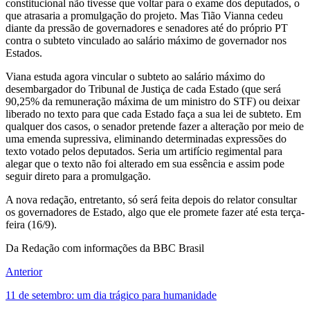
inicial do relator era rejeitar qualquer alteração para que a emenda
Sen
constitucional não tivesse que voltar para o exame dos deputados, o
deve
que atrasaria a promulgação do projeto. Mas Tião Vianna cedeu
ser
diante da pressão de governadores e senadores até do próprio PT
alte
contra o subteto vinculado ao salário máximo de governador nos
Estados.
Viana estuda agora vincular o subteto ao salário máximo do
desembargador do Tribunal de Justiça de cada Estado (que será
90,25% da remuneração máxima de um ministro do STF) ou deixar
liberado no texto para que cada Estado faça a sua lei de subteto. Em
qualquer dos casos, o senador pretende fazer a alteração por meio de
uma emenda supressiva, eliminando determinadas expressões do
texto votado pelos deputados. Seria um artifício regimental para
alegar que o texto não foi alterado em sua essência e assim pode
seguir direto para a promulgação.
A nova redação, entretanto, só será feita depois do relator consultar
os governadores de Estado, algo que ele promete fazer até esta terça-
feira (16/9).
Da Redação com informações da BBC Brasil
Anterior