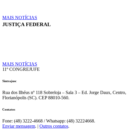
Fenajufe se reúne com presidente do TSE para
30 de julho
de 2026
pedir apoio às pautas da categoria
MAIS NOTÍCIAS
JUSTIÇA FEDERAL
Quintos na JF: Assessoria Jurídica do Sintrajusc
6 de
julho de
entrega pedido de pagamento ao presidente do
2026
TRF4
MAIS NOTÍCIAS
11º CONGREJUFE
Sintrajusc
Rua dos Ilhéus nº 118 Sobreloja – Sala 3 – Ed. Jorge Daux, Centro,
Florianópolis (SC). CEP 88010-560.
Contatos
Fone: (48) 3222-4668 / Whatsapp: (48) 32224668.