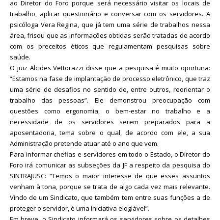
ao Diretor do Foro porque será necessário visitar os locais de
trabalho, aplicar questionário e conversar com os servidores. A
psicóloga Vera Regina, que já tem uma série de trabalhos nessa
área, frisou que as informações obtidas serão tratadas de acordo
com os preceitos éticos que regulamentam pesquisas sobre
saúde.
O juiz Alcides Vettorazzi disse que a pesquisa é muito oportuna:
“Estamos na fase de implantação de processo eletrônico, que traz
uma série de desafios no sentido de, entre outros, reorientar o
trabalho das pessoas”. Ele demonstrou preocupação com
questões como ergonomia, o bem-estar no trabalho e a
necessidade de os servidores serem preparados para a
aposentadoria, tema sobre o qual, de acordo com ele, a sua
Administração pretende atuar até o ano que vem.
Para informar chefias e servidores em todo o Estado, o Diretor do
Foro irá comunicar as subseções da JF a respeito da pesquisa do
SINTRAJUSC: “Temos o maior interesse de que esses assuntos
venham à tona, porque se trata de algo cada vez mais relevante.
Vindo de um Sindicato, que também tem entre suas funções a de
proteger o servidor, é uma iniciativa elogiável”.
Em breve, o Sindicato informará os servidores sobre os detalhes