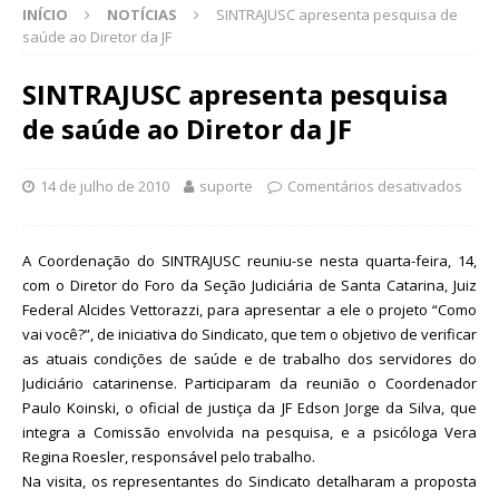
INÍCIO
NOTÍCIAS
SINTRAJUSC apresenta pesquisa de
saúde ao Diretor da JF
SINTRAJUSC apresenta pesquisa
de saúde ao Diretor da JF
14 de julho de 2010
suporte
Comentários desativados
A Coordenação do SINTRAJUSC reuniu-se nesta quarta-feira, 14,
com o Diretor do Foro da Seção Judiciária de Santa Catarina, Juiz
Federal Alcides Vettorazzi, para apresentar a ele o projeto “Como
vai você?”, de iniciativa do Sindicato, que tem o objetivo de verificar
as atuais condições de saúde e de trabalho dos servidores do
Judiciário catarinense. Participaram da reunião o Coordenador
Paulo Koinski, o oficial de justiça da JF Edson Jorge da Silva, que
integra a Comissão envolvida na pesquisa, e a psicóloga Vera
Regina Roesler, responsável pelo trabalho.
Na visita, os representantes do Sindicato detalharam a proposta