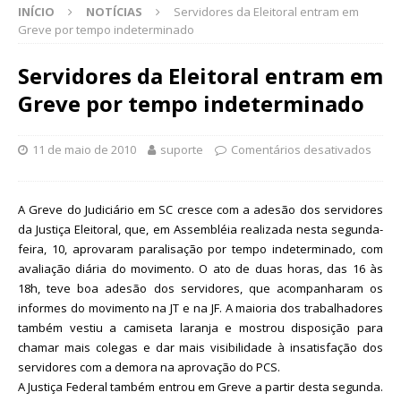
INÍCIO
NOTÍCIAS
Servidores da Eleitoral entram em
Greve por tempo indeterminado
Servidores da Eleitoral entram em
Greve por tempo indeterminado
11 de maio de 2010
suporte
Comentários desativados
A Greve do Judiciário em SC cresce com a adesão dos servidores
da Justiça Eleitoral, que, em Assembléia realizada nesta segunda-
feira, 10, aprovaram paralisação por tempo indeterminado, com
avaliação diária do movimento. O ato de duas horas, das 16 às
18h, teve boa adesão dos servidores, que acompanharam os
informes do movimento na JT e na JF. A maioria dos trabalhadores
também vestiu a camiseta laranja e mostrou disposição para
chamar mais colegas e dar mais visibilidade à insatisfação dos
servidores com a demora na aprovação do PCS.
A Justiça Federal também entrou em Greve a partir desta segunda.