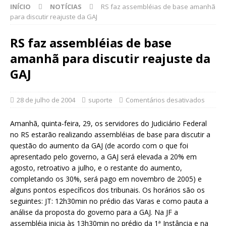
INÍCIO
NOTÍCIAS
RS faz assembléias de base amanhã
para discutir reajuste da GAJ
RS faz assembléias de base
amanhã para discutir reajuste da
GAJ
28 de julho de 2004
suporte
Comentários desativados
Amanhã, quinta-feira, 29, os servidores do Judiciário Federal
no RS estarão realizando assembléias de base para discutir a
questão do aumento da GAJ (de acordo com o que foi
apresentado pelo governo, a GAJ será elevada a 20% em
agosto, retroativo a julho, e o restante do aumento,
completando os 30%, será pago em novembro de 2005) e
alguns pontos específicos dos tribunais. Os horários são os
seguintes: JT: 12h30min no prédio das Varas e como pauta a
análise da proposta do governo para a GAJ. Na JF a
assembléia inicia às 13h30min no prédio da 1ª Instância e na