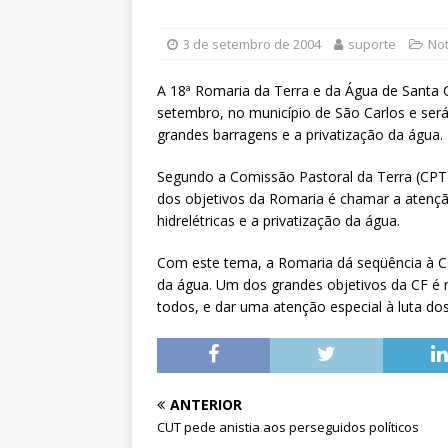
[ 6 de agosto de 2026 ]
Sintra
Pensionistas do Serviço Públic
3 de setembro de 2004
suporte
Not
[ 6 de agosto de 2026 ]
Fenaju
A 18ª Romaria da Terra e da Água de Santa C
CNJ para tratar da retomada d
setembro, no município de São Carlos e será
grandes barragens e a privatização da água.
[ 7 de agosto de 2026 ]
Dia 13
DESTAQUES
Segundo a Comissão Pastoral da Terra (CPT)
dos objetivos da Romaria é chamar a atençã
hidrelétricas e a privatização da água.
Com este tema, a Romaria dá seqüência à C
da água. Um dos grandes objetivos da CF é
todos, e dar uma atenção especial à luta dos
ANTERIOR
CUT pede anistia aos perseguidos políticos