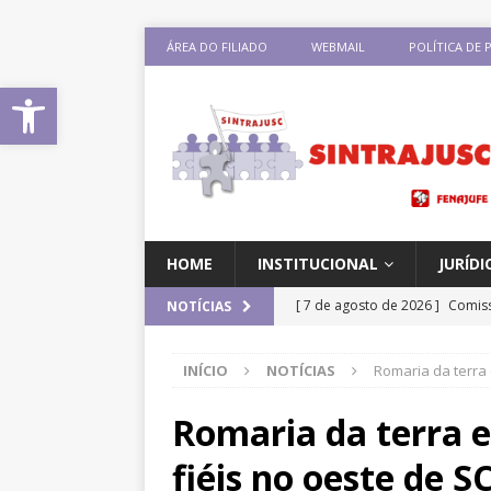
ÁREA DO FILIADO
WEBMAIL
POLÍTICA DE 
Abrir a barra de ferramentas
HOME
INSTITUCIONAL
JURÍDI
[ 7 de agosto de 2026 ]
Comiss
NOTÍCIAS
sobre negociação coletiva
D
INÍCIO
NOTÍCIAS
Romaria da terra 
[ 7 de agosto de 2026 ]
Salári
previsão de reajuste de 8%; Si
Romaria da terra e
DESTAQUES
fiéis no oeste de S