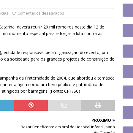
jusc participará do 20º Encontro Nacional de Aposentados e
o
DESTAQUES
ícias
Comentários desativados
fe se reúne com a nova coordenadora do Fórum de Carreira do
atarina, deverá reunir 20 mil romeiros neste dia 12 de
os trabalhos
DESTAQUES
 um momento especial para reforçar a luta contra as
 tem paralisação de duas horas. Veja as orientações do Sintrajusc
, entidade responsável pela organização do evento, um
o da sociedade para os grandes projetos de construção de
ampanha da Fraternidade de 2004, que abordou a temática
 manter a água como um bem público e patrimônio de
 atingidos por barragens. (Fonte: CPT/SC)
PRÓXIMO
Bazar Beneficente em prol do Hospital Infantil Joana
de Gusmão