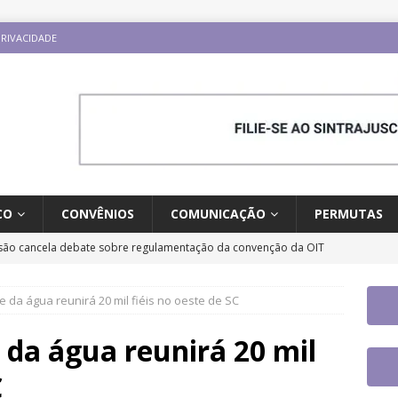
PRIVACIDADE
CO
CONVÊNIOS
COMUNICAÇÃO
PERMUTAS
ão cancela debate sobre regulamentação da convenção da OIT
ESTAQUES
e da água reunirá 20 mil fiéis no oeste de SC
o e carreira: CNJ aprova proposta orçamentária para 2027 com
ntrajusc faz mobilização dia 13/8 pela derrubada do Veto 45/2025
 da água reunirá 20 mil
C