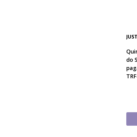
JUS
Quin
do 
pag
TRF