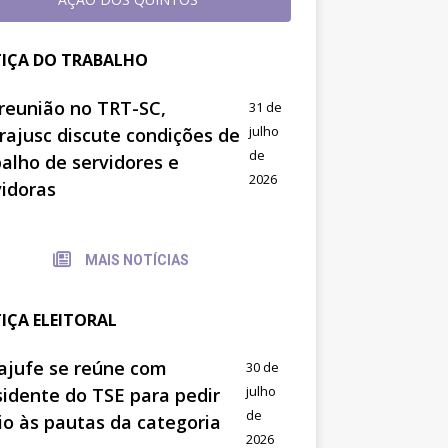
TIÇA DO TRABALHO
reunião no TRT-SC,
31 de
julho
trajusc discute condições de
de
balho de servidores e
2026
vidoras
MAIS NOTÍCIAS
TIÇA ELEITORAL
ajufe se reúne com
30 de
julho
sidente do TSE para pedir
de
io às pautas da categoria
2026