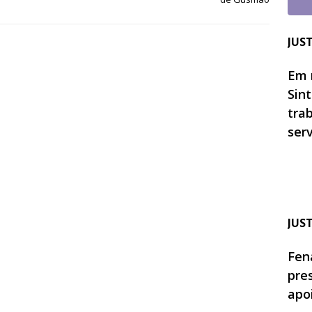
JUS
Em 
Sin
tra
ser
JUS
Fen
pre
apo