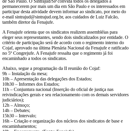
de São Paulo. O Sintrajud/SP convida todos os delegados a
mes
permanecerem por mais um dia em São Paulo e os interessados em
em
participar desta atividade devem informar ao sindicato, por meio do
outu
e-mail sintrajud@sintrajud.org.br, aos cuidados de Luiz Falcão,
também diretor da Fenajufe.
A Fenajufe orienta que os sindicatos realizem assembléias para
eleger seus representantes, sendo dois sindicalizados por entidade. O
critério de participação será de acordo com o regimento interno do
Cojaf, aprovado na última Plenária Nacional da Fenajufe e ratificado
no 5º Congrejufe. A Fenajufe ressalta que o regimento já foi
encaminhado a todos os sindicatos.
Abaixo, segue a programação da II reunião do Cojaf:
9h – Instalação da mesa;
10h – Apresentação das delegações dos Estados;
10h30 – Informes dos Estados;
11h – Conjuntura nacional (Inserção do oficial de justiça nas
reivindicações gerais e seu relacionamento com os demais servidores
judiciários);
12h – Almoço;
14h – Debates;
15h30 – Intervalo;
16h – Criação e organização dos núcleos dos sindicatos de base e
encaminhamentos;