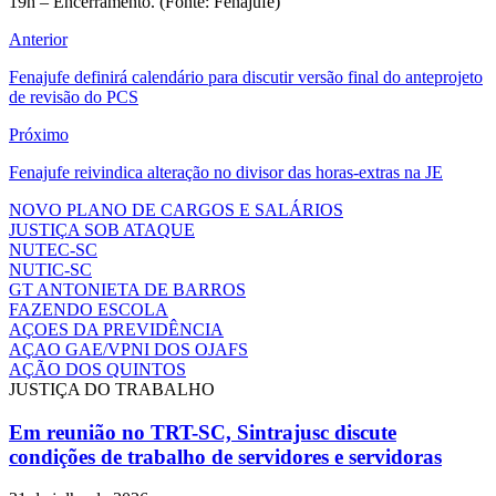
19h – Encerramento. (Fonte: Fenajufe)
Anterior
Fenajufe definirá calendário para discutir versão final do anteprojeto
de revisão do PCS
Próximo
Fenajufe reivindica alteração no divisor das horas-extras na JE
NOVO PLANO DE CARGOS E SALÁRIOS
JUSTIÇA SOB ATAQUE
NUTEC-SC
NUTIC-SC
GT ANTONIETA DE BARROS
FAZENDO ESCOLA
AÇOES DA PREVIDÊNCIA
AÇAO GAE/VPNI DOS OJAFS
AÇÃO DOS QUINTOS
JUSTIÇA DO TRABALHO
Em reunião no TRT-SC, Sintrajusc discute
condições de trabalho de servidores e servidoras