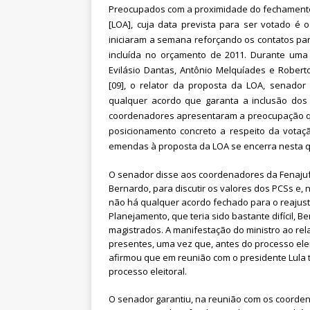
Pensionistas do Serviço Públic
Preocupados com a proximidade do fechamento d
[LOA], cuja data prevista para ser votado é
[ 6 de agosto de 2026 ]
Fenaju
iniciaram a semana reforçando os contatos par
CNJ para tratar da retomada d
incluída no orçamento de 2011. Durante uma 
Evilásio Dantas, Antônio Melquíades e Roberto
[09], o relator da proposta da LOA, senador
qualquer acordo que garanta a inclusão dos
coordenadores apresentaram a preocupação q
posicionamento concreto a respeito da vota
emendas à proposta da LOA se encerra nesta qu
O senador disse aos coordenadores da Fenajuf
Bernardo, para discutir os valores dos PCSs e, 
não há qualquer acordo fechado para o reajust
Planejamento, que teria sido bastante difícil, 
magistrados. A manifestação do ministro ao r
presentes, uma vez que, antes do processo elei
afirmou que em reunião com o presidente Lula 
processo eleitoral.
O senador garantiu, na reunião com os coorden