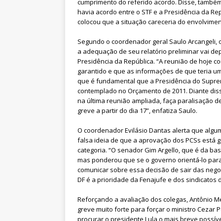
cumprimento do referido acordo. Disse, também
havia acordo entre o STF e a Presidência da R
colocou que a situação careceria do envolviment
Segundo o coordenador geral Saulo Arcangeli, o
a adequação de seu relatório preliminar vai de
Presidência da República. “A reunião de hoje 
garantido e que as informações de que teria um
que é fundamental que a Presidência do Supre
contemplado no Orçamento de 2011. Diante diss
na última reunião ampliada, faça paralisação de
greve a partir do dia 17”, enfatiza Saulo.
O coordenador Evilásio Dantas alerta que algu
falsa ideia de que a aprovação dos PCSs está 
categoria. “O senador Gim Argello, que é da b
mas ponderou que se o governo orientá-lo para
comunicar sobre essa decisão de sair das nego
DF é a prioridade da Fenajufe e dos sindicatos
Reforçando a avaliação dos colegas, Antônio Me
greve muito forte para forçar o ministro Cezar 
procurar o presidente Lula o mais breve possív