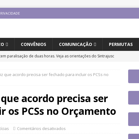
PRIVACIDADE
CO
CONVÊNIOS
COMUNICAÇÃO
PERMUTAS
tem paralisação de duas horas. Veja as orientações do Sintrajusc
iz que acordo precisa ser fechado para incluir os PCSs no
ão cancela debate sobre regulamentação da convenção da OIT
ESTAQUES
 que acordo precisa ser
o e carreira: CNJ aprova proposta orçamentária para 2027 com
uir os PCSs no Orçamento
ntrajusc faz mobilização dia 13/8 pela derrubada do Veto 45/2025
ícias
Comentários desativados
jusc participará do 20º Encontro Nacional de Aposentados e