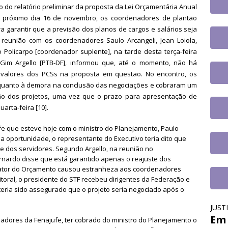
o
DESTAQUES
o relatório preliminar da proposta da Lei Orçamentária Anual
 o próximo dia 16 de novembro, os coordenadores de plantão
fe se reúne com a nova coordenadora do Fórum de Carreira do
a garantir que a previsão dos planos de cargos e salários seja
os trabalhos
DESTAQUES
reunião com os coordenadores Saulo Arcangeli, Jean Loiola,
 Policarpo [coordenador suplente], na tarde desta terça-feira
 Gim Argello [PTB-DF], informou que, até o momento, não há
 valores dos PCSs na proposta em questão. No encontro, os
uanto à demora na conclusão das negociações e cobraram um
ção dos projetos, uma vez que o prazo para apresentação de
arta-feira [10].
e que esteve hoje com o ministro do Planejamento, Paulo
na oportunidade, o representante do Executivo teria dito que
e dos servidores. Segundo Argello, na reunião no
Bernardo disse que está garantido apenas o reajuste dos
elator do Orçamento causou estranheza aos coordenadores
toral, o presidente do STF recebeu dirigentes da Federação e
teria sido assegurado que o projeto seria negociado após o
JUST
Em 
adores da Fenajufe, ter cobrado do ministro do Planejamento o