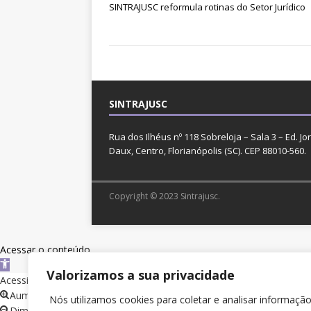
SINTRAJUSC reformula rotinas do Setor Jurídico
SINTRAJUSC
Rua dos Ilhéus nº 118 Sobreloja – Sala 3 – Ed. Jo
Daux, Centro, Florianópolis (SC). CEP 88010-560.
Copyright © 2023 Sintrajusc.
Acessar o conteúdo
A
Valorizamos a sua privacidade
b
Acessibilidade
r
Aumentar texto
Nós utilizamos cookies para coletar e analisar informaçã
i
Diminuir texto