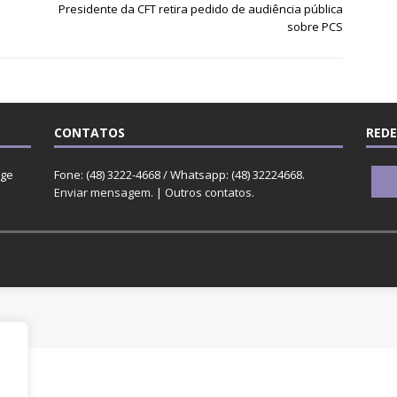
Presidente da CFT retira pedido de audiência pública
sobre PCS
CONTATOS
REDE
rge
Fone: (48) 3222-4668 / Whatsapp: (48) 32224668.
Enviar mensagem
. |
Outros contatos
.
o