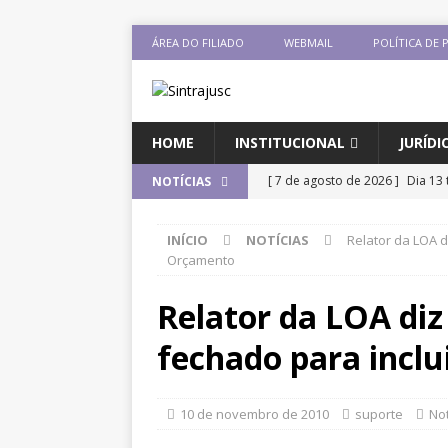
ÁREA DO FILIADO
WEBMAIL
POLÍTICA DE 
HOME
INSTITUCIONAL
JURÍDI
[ 7 de agosto de 2026 ]
Dia 13 
NOTÍCIAS
DESTAQUES
INÍCIO
NOTÍCIAS
Relator da LOA d
[ 7 de agosto de 2026 ]
Comiss
Orçamento
sobre negociação coletiva
D
Relator da LOA diz
[ 7 de agosto de 2026 ]
Salári
fechado para incl
previsão de reajuste de 8%; Si
DESTAQUES
10 de novembro de 2010
suporte
Not
[ 6 de agosto de 2026 ]
Sintra