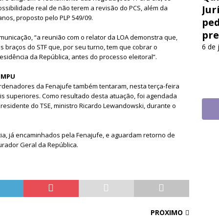
Jur
ossibilidade real de não terem a revisão do PCS, além da
nos, proposto pelo PLP 549/09.
ped
pre
omunicação, “a reunião com o relator da LOA demonstra que,
6 de 
s braços do STF que, por seu turno, tem que cobrar o
sidência da República, antes do processo eleitoral”.
o MPU
ordenadores da Fenajufe também tentaram, nesta terça-feira
ais superiores. Como resultado desta atuação, foi agendada
presidente do TSE, ministro Ricardo Lewandowski, durante o
ia, já encaminhados pela Fenajufe, e aguardam retorno de
urador Geral da República.
PRÓXIMO