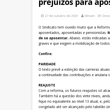
prejuízos para ap
Xenofobia”será dia 13 de agos
[ 3 de agosto de 2026 ]
Fenajuf
27 de outubro de 2025
Miriam
Dest
debate sobre os impactos das 
[ 5 de agosto de 2026 ]
Dia 13
O Sindicato tem ouvido muito que a Reforma 
aposentados, aposentadas e pensionistas.
M
DESTAQUES
de se aposentar.
Abaixo. estão indicadas a
graves e que exigem a mobilização de todos 
Confira:
PARIDADE
O texto prevê a extinção das carreiras atua
a continuidade das contribuições e anularia o
REAJUSTE
Com a reforma, os futuros reajustes só alca
Também há a questão dos vinte níveis, aind
fique no equivalente ao nível 13 atual, e, pel
congelado até ser alcançado pelo tabelão úni