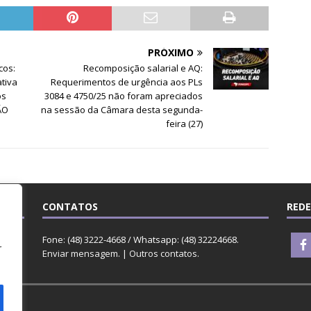
PRÓXIMO
cos:
Recomposição salarial e AQ:
tiva
Requerimentos de urgência aos PLs
os
3084 e 4750/25 não foram apreciados
ÃO
na sessão da Câmara desta segunda-
feira (27)
CONTATOS
REDE
o
rge
Fone: (48) 3222-4668 / Whatsapp: (48) 32224668.
r
Enviar mensagem
. |
Outros contatos
.