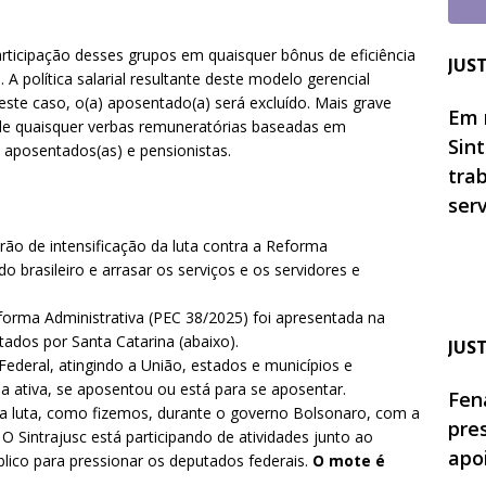
participação desses grupos em quaisquer bônus de eficiência
JUS
A política salarial resultante deste modelo gerencial
este caso, o(a) aposentado(a) será excluído. Mais grave
Em 
o de quaisquer verbas remuneratórias baseadas em
Sin
 aposentados(as) e pensionistas.
tra
ser
ão de intensificação da luta contra a Reforma
o brasileiro e arrasar os serviços e os servidores e
orma Administrativa (PEC 38/2025) foi apresentada na
tados por Santa Catarina (abaixo).
JUS
Federal, atingindo a União, estados e municípios e
a ativa, se aposentou ou está para se aposentar.
Fen
ssa luta, como fizemos, durante o governo Bolsonaro, com a
pre
 Sintrajusc está participando de atividades junto ao
apo
lico para pressionar os deputados federais.
O mote é