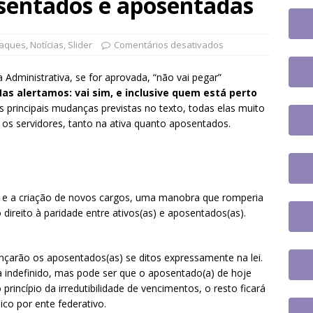
osentados e aposentadas
to na UFSC
DESTAQUES
e participa de plenária sobre inteligência artificial e reforça
aques
,
Notícias
,
Slider
Comentários desativados
novas tecnologias no serviço público
DESTAQUES
 tem paralisação de duas horas. Veja as orientações do Sintrajusc
Administrativa, se for aprovada, “não vai pegar”
as alertamos: vai sim, e inclusive quem está perto
s principais mudanças previstas no texto, todas elas muito
os servidores, tanto na ativa quanto aposentados.
is e a criação de novos cargos, uma manobra que romperia
 direito à paridade entre ativos(as) e aposentados(as).
nçarão os aposentados(as) se ditos expressamente na lei.
a indefinido, mas pode ser que o aposentado(a) de hoje
o princípio da irredutibilidade de vencimentos, o resto ficará
co por ente federativo.