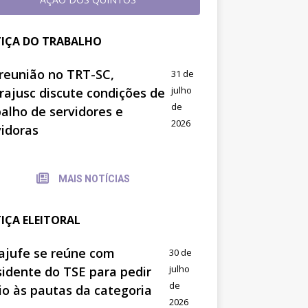
TIÇA DO TRABALHO
reunião no TRT-SC,
31 de
julho
trajusc discute condições de
de
balho de servidores e
2026
vidoras
MAIS NOTÍCIAS
TIÇA ELEITORAL
ajufe se reúne com
30 de
julho
sidente do TSE para pedir
de
io às pautas da categoria
2026