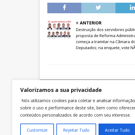
ANTERIOR
Destruição dos servidores públi
proposta de Reforma Administra
começa a tramitar na Câmara d
Deputados; na enquete, vote N
Valorizamos a sua privacidade
SINTRAJUSC
Nós utilizamos cookies para coletar e analisar informaçã
Rua dos Ilhéus nº 118 Sobreloja – Sala 3 – Ed. Jo
sobre o uso e performance deste site, bem como oferece
Daux, Centro, Florianópolis (SC). CEP 88010-560.
conteúdos personalizados de acordo com seu interesse.
Customize
Copyright © 2023 Sintrajusc.
Rejeitar Tudo
Aceitar Tudo