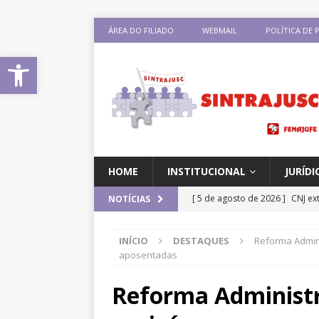
ÁREA DO FILIADO
WEBMAIL
POLÍTICA DE 
Abrir a barra de ferramentas
HOME
INSTITUCIONAL
JURÍDI
[ 5 de agosto de 2026 ]
CNJ ex
NOTÍCIAS
magistrados e possibilita per
INÍCIO
DESTAQUES
Reforma Admini
[ 3 de agosto de 2026 ]
Baixe 
aposentadas
disponíveis
DESTAQUES
Reforma Administr
[ 3 de agosto de 2026 ]
Seminá