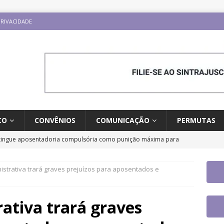
PRIVACIDADE
CO
CONVÊNIOS
COMUNICAÇÃO
PERMUTAS
tingue aposentadoria compulsória como punição máxima para
da do cargo
DESTAQUES
strativa trará graves prejuízos para aposentados e
o aplicativo do Sintrajusc e conheça as funcionalidades
ativa trará graves
rio Internacional “Ninguém é Ilegal – Migração, Racismo e