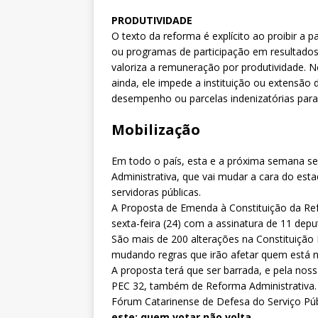
PRODUTIVIDADE
O texto da reforma é explícito ao proibir a 
ou programas de participação em resultados. 
valoriza a remuneração por produtividade. N
ainda, ele impede a instituição ou extensã
desempenho ou parcelas indenizatórias para
Mobilização
Em todo o país, esta e a próxima semana ser
Administrativa, que vai mudar a cara do estad
servidoras públicas.
A Proposta de Emenda à Constituição da Ref
sexta-feira (24) com a assinatura de 11 depu
São mais de 200 alterações na Constituição 
mudando regras que irão afetar quem está n
A proposta terá que ser barrada, e pela no
PEC 32, também de Reforma Administrativa. O
Fórum Catarinense de Defesa do Serviço Púb
este: quem votar não volta.