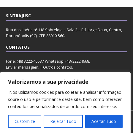
SINTRAJUSC
Rua dos Ilhéus nº 118 Sobreloja – Sala 3 – Ed. Jorge Daux, Centro,
Florianópolis (SC). CEP 88010-560.
CONTATOS
Fone: (48) 3222-4668 / Whatsapp: (48) 32224668.
Enviar mensagem
. |
Outros contatos
.
REDES
Valorizamos a sua privacidade
Nós utilizamos cookies para coletar e analisar informação
sobre o uso e performance deste site, bem como oferecer
conteúdos personalizados de acordo com seu interesse.
Copyright © 2023 Sintrajusc.
Customize
Rejeitar Tudo
Aceitar Tudo