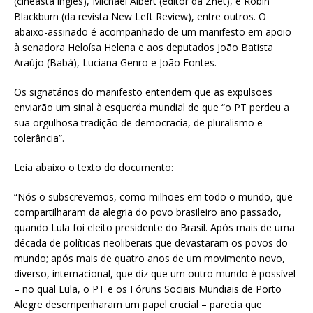
(cineasta inglês), Michael Albert (editor da Znet), e Robin
Blackburn (da revista New Left Review), entre outros. O
abaixo-assinado é acompanhado de um manifesto em apoio
à senadora Heloísa Helena e aos deputados João Batista
Araújo (Babá), Luciana Genro e João Fontes.
Os signatários do manifesto entendem que as expulsões
enviarão um sinal à esquerda mundial de que “o PT perdeu a
sua orgulhosa tradição de democracia, de pluralismo e
tolerância”.
Leia abaixo o texto do documento:
“Nós o subscrevemos, como milhões em todo o mundo, que
compartilharam da alegria do povo brasileiro ano passado,
quando Lula foi eleito presidente do Brasil. Após mais de uma
década de políticas neoliberais que devastaram os povos do
mundo; após mais de quatro anos de um movimento novo,
diverso, internacional, que diz que um outro mundo é possível
– no qual Lula, o PT e os Fóruns Sociais Mundiais de Porto
Alegre desempenharam um papel crucial – parecia que