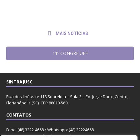
de
ao presidente do TRF4
2026
MAIS NOTÍCIAS
11º CONGREJUFE
SINTRAJUSC
Rua dos Ilhéus nº 118 Sobreloja – Sala 3 – Ed. Jorge Daux, Centro,
Florianópolis (SC). CEP 88010-560.
CONTATOS
Fone: (48) 3222-4668 / Whatsapp: (48) 32224668.
Enviar mensagem
. |
Outros contatos
.