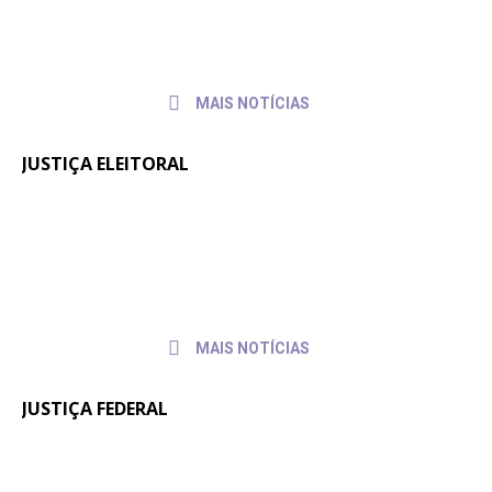
discute condições de trabalho de
2026
servidores e servidoras
MAIS NOTÍCIAS
JUSTIÇA ELEITORAL
Fenajufe se reúne com presidente do
30 de
julho de
TSE para pedir apoio às pautas da
2026
categoria
MAIS NOTÍCIAS
JUSTIÇA FEDERAL
Quintos na JF: Assessoria Jurídica do
6 de
julho
Sintrajusc entrega pedido de pagamento