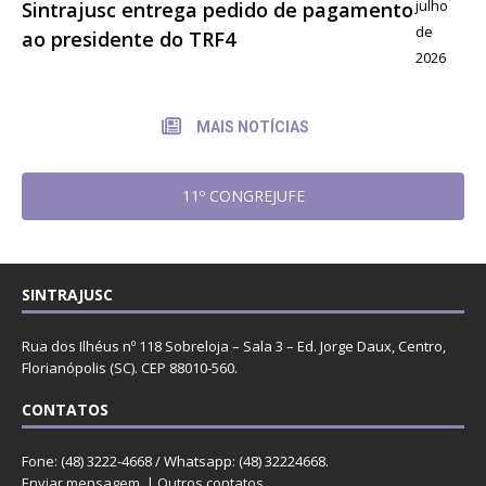
julho
Sintrajusc entrega pedido de pagamento
de
ao presidente do TRF4
2026
MAIS NOTÍCIAS
11º CONGREJUFE
SINTRAJUSC
Rua dos Ilhéus nº 118 Sobreloja – Sala 3 – Ed. Jorge Daux, Centro,
Florianópolis (SC). CEP 88010-560.
CONTATOS
Fone: (48) 3222-4668 / Whatsapp: (48) 32224668.
Enviar mensagem
. |
Outros contatos
.