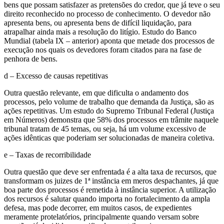
bens que possam satisfazer as pretensões do credor, que já teve o seu
direito reconhecido no processo de conhecimento. O devedor não
apresenta bens, ou apresenta bens de difícil liquidação, para
atrapalhar ainda mais a resolução do litígio. Estudo do Banco
Mundial (tabela IX – anterior) aponta que metade dos processos de
execução nos quais os devedores foram citados para na fase de
penhora de bens.
d – Excesso de causas repetitivas
Outra questão relevante, em que dificulta o andamento dos
processos, pelo volume de trabalho que demanda da Justiça, são as
ações repetitivas. Um estudo do Supremo Tribunal Federal (Justiça
em Números) demonstra que 58% dos processos em trâmite naquele
tribunal tratam de 45 temas, ou seja, há um volume excessivo de
ações idênticas que poderiam ser solucionadas de maneira coletiva.
e – Taxas de recorribilidade
Outra questão que deve ser enfrentada é a alta taxa de recursos, que
transformam os juizes de 1ª instância em meros despachantes, já que
boa parte dos processos é remetida à instância superior. A utilização
dos recursos é salutar quando importa no fortalecimento da ampla
defesa, mas pode decorrer, em muitos casos, de expedientes
meramente protelatórios, principalmente quando versam sobre