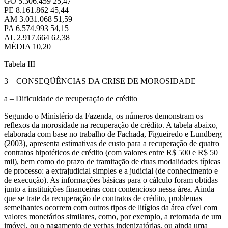
GO 5.306.459 25,47
PE 8.161.862 45,44
AM 3.031.068 51,59
PA 6.574.993 54,15
AL 2.917.664 62,38
MÉDIA 10,20
Tabela III
3 – CONSEQÜÊNCIAS DA CRISE DE MOROSIDADE
a – Dificuldade de recuperação de crédito
Segundo o Ministério da Fazenda, os números demonstram os
reflexos da morosidade na recuperação de crédito. A tabela abaixo,
elaborada com base no trabalho de Fachada, Figueiredo e Lundberg
(2003), apresenta estimativas de custo para a recuperação de quatro
contratos hipotéticos de crédito (com valores entre R$ 500 e R$ 50
mil), bem como do prazo de tramitação de duas modalidades típicas
de processo: a extrajudicial simples e a judicial (de conhecimento e
de execução). As informações básicas para o cálculo foram obtidas
junto a instituições financeiras com contencioso nessa área. Ainda
que se trate da recuperação de contratos de crédito, problemas
semelhantes ocorrem com outros tipos de litígios da área cível com
valores monetários similares, como, por exemplo, a retomada de um
imóvel, ou o pagamento de verbas indenizatórias, ou ainda uma