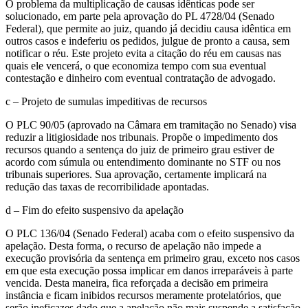
O problema da multiplicação de causas idênticas pode ser
solucionado, em parte pela aprovação do PL 4728/04 (Senado
Federal), que permite ao juiz, quando já decidiu causa idêntica em
outros casos e indeferiu os pedidos, julgue de pronto a causa, sem
notificar o réu. Este projeto evita a citação do réu em causas nas
quais ele vencerá, o que economiza tempo com sua eventual
contestação e dinheiro com eventual contratação de advogado.
c – Projeto de sumulas impeditivas de recursos
O PLC 90/05 (aprovado na Câmara em tramitação no Senado) visa
reduzir a litigiosidade nos tribunais. Propõe o impedimento dos
recursos quando a sentença do juiz de primeiro grau estiver de
acordo com súmula ou entendimento dominante no STF ou nos
tribunais superiores. Sua aprovação, certamente implicará na
redução das taxas de recorribilidade apontadas.
d – Fim do efeito suspensivo da apelação
O PLC 136/04 (Senado Federal) acaba com o efeito suspensivo da
apelação. Desta forma, o recurso de apelação não impede a
execução provisória da sentença em primeiro grau, exceto nos casos
em que esta execução possa implicar em danos irreparáveis à parte
vencida. Desta maneira, fica reforçada a decisão em primeira
instância e ficam inibidos recursos meramente protelatórios, que
serão ineficazes dado que a apelação não mais suspende a satisfação