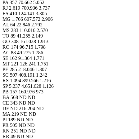
PA 357 70.662 5.052
RJ 2.619 700.936 3.737
ES 410 124.141 3.305
MG 1.766 607.572 2.906
AL 64 22.846 2.792
MS 283 110.016 2.570
TO 89 41.255 2.149
GO 308 161.028 1.913
RO 174 96.715 1.798
AC 88 49.275 1.786
SE 162 91.364 1.771
MT 221 126.241 1.751
PE 285 218.046 1.307
SC 507 408.191 1.242
RS 1.094 899.566 1.216
SP 5.237 4.651.628 1.126
PB 157 160.976 973
BA 568 ND ND
CE 343 ND ND
DF ND 216.204 ND
MA 219 ND ND
PI 189 ND ND
PR 505 ND ND
RN 251 ND ND
RR 49 ND ND