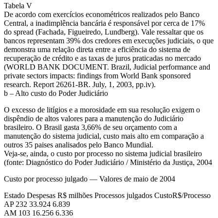
Tabela V
De acordo com exercícios econométricos realizados pelo Banco
Central, a inadimplência bancária é responsável por cerca de 17%
do spread (Fachada, Figueiredo, Lundberg). Vale ressaltar que os
bancos representam 39% dos credores em execuções judiciais, o que
demonstra uma relação direta entre a eficiência do sistema de
recuperação de crédito e as taxas de juros praticadas no mercado
(WORLD BANK DOCUMENT. Brazil, Judicial performance and
private sectors impacts: findings from World Bank sponsored
research. Report 26261-BR. July, 1, 2003, pp.iv).
b – Alto custo do Poder Judiciário
O excesso de litígios e a morosidade em sua resolução exigem o
dispêndio de altos valores para a manutenção do Judiciário
brasileiro. O Brasil gasta 3,66% de seu orçamento com a
manutenção do sistema judicial, custo mais alto em comparação a
outros 35 paises analisados pelo Banco Mundial.
Veja-se, ainda, o custo por processo no sistema judicial brasileiro
(fonte: Diagnóstico do Poder Judiciário / Ministério da Justiça, 2004
Custo por processo julgado — Valores de maio de 2004
Estado Despesas R$ milhões Processos julgados CustoR$/Processo
AP 232 33.924 6.839
AM 103 16.256 6.336