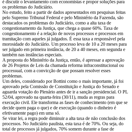
é discutir o levantamento com economistas e propor soluções para
os problemas do Judiciário.
No estudo, feito a partir de dados apresentados em pesquisas feitas
pelo Supremo Tribunal Federal e pelo Ministério da Fazenda, são
destacados os problemas do Judiciário, como a alta taxa de
congestionamento da Justiça, que chega a quase 60%. Taxa de
congestionamento é a relação de novos processos e processos em
tramitação com aqueles já julgados. É essa taxa a responsável pela
morosidade do Judiciário. Um processo leva de 10 a 20 meses para
ser julgado em primeira instância, de 20 a 40 meses, em segunda e
também nas instâncias especiais.
A proposta do Ministério da Justiça, então, é apressar a aprovação
de 26 Projetos de Leis da chamada reforma infraconstitucional ou
processual, com a convicção de que possam resolver esses
problemas.
Um deles, considerado por Bottini como o mais importante, já foi
aprovado pela Comissão de Constituição e Justiça do Senado e
aguarda votação do Plenário antes de ir a sanção presidencial. O PL
52/04, aprovado na quarta-feira (30/11), muda as regras para
execução civil. Ele transforma as fases de conhecimento (em que se
decide quem paga o que) e de execução (quando o dinheiro é
efetivamente pago) em uma só.
Se virar lei, a regra pode diminuir a alta taxa de não conclusão dos
processos. No Judiciário paulista, esta taxa é de 70%. Ou seja, do
total de processos já julgados, 70% somem durante a fase de