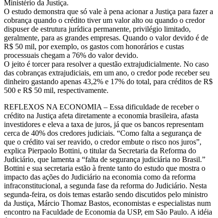
Ministério da Justiça.
eco
O estudo demonstra que só vale à pena acionar a Justiça para fazer a
cobrança quando o crédito tiver um valor alto ou quando o credor
dispuser de estrutura jurídica permanente, privilégio limitado,
geralmente, para as grandes empresas. Quando o valor devido é de
R$ 50 mil, por exemplo, os gastos com honorários e custas
processuais chegam a 76% do valor devido.
O jeito é torcer para resolver a questão extrajudicialmente. No caso
das cobranças extrajudiciais, em um ano, o credor pode receber seu
dinheiro gastando apenas 43,2% e 17% do total, para créditos de R$
500 e R$ 50 mil, respectivamente.
REFLEXOS NA ECONOMIA – Essa dificuldade de receber o
crédito na Justiça afeta diretamente a economia brasileira, afasta
investidores e eleva a taxa de juros, já que os bancos representam
cerca de 40% dos credores judiciais. “Como falta a segurança de
que o crédito vai ser reavido, o credor embute o risco nos juros”,
explica Pierpaolo Bottini, o titular da Secretaria da Reforma do
Judiciário, que lamenta a “falta de segurança judiciária no Brasil.”
Bottini e sua secretaria estão à frente tanto do estudo que mostra o
impacto das ações do Judiciário na economia como da reforma
infraconstitucional, a segunda fase da reforma do Judiciário. Nesta
segunda-feira, os dois temas estarão sendo discutidos pelo ministro
da Justiça, Márcio Thomaz Bastos, economistas e especialistas num
encontro na Faculdade de Economia da USP, em São Paulo. A idéia