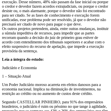
execução. Desse número, 48% não passam da fase inicial ou porque
o credor e devedor fazem acordos extrajudiciais, ou porque o credor
desiste ou, o mais alarmante, porque o devedor não foi encontrado
para ser citado. Se as fases de conhecimento e execução forem
unificadas, esse problema pode ser resolvido, já que o devedor não
precisará ser citado de novo para pagar o que deve.
Os outros projetos pretendem, ainda, entre outras mudanças, instituir
a súmula impeditiva de recursos, para impedir que as partes
recorram quando a decisão do juiz de primeiro grau estiver de
acordo com entendimento dos tribunais superiores e acabar com o
efeito suspensivo do recurso de apelação, que impede a execução
provisória da sentença.
Leia a íntegra do estudo:
Judiciário e Economia
1 – Situação Atual
Um Poder Judiciário moroso acarreta em efeitos danosos para a
economia nacional. Implica na diminuição de investimentos, na
restrição ao crédito ou no aumento de custos deste crédito.
Segundo CASTELLAR PINHEIRO, para 91% dos empresários
brasileiros, o judiciário é ruim ou péssimo no que tange à agilidade,
proporção que se compara aos 42% e 26% dos empresários que têm