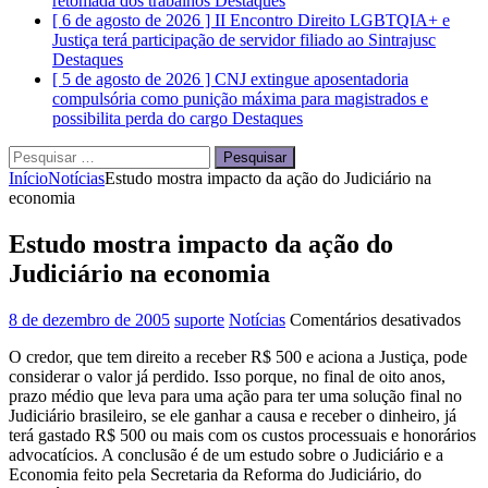
retomada dos trabalhos
Destaques
[ 6 de agosto de 2026 ]
II Encontro Direito LGBTQIA+ e
Justiça terá participação de servidor filiado ao Sintrajusc
Destaques
[ 5 de agosto de 2026 ]
CNJ extingue aposentadoria
compulsória como punição máxima para magistrados e
possibilita perda do cargo
Destaques
Pesquisar
por:
Início
Notícias
Estudo mostra impacto da ação do Judiciário na
economia
Estudo mostra impacto da ação do
Judiciário na economia
em
8 de dezembro de 2005
suporte
Notícias
Comentários desativados
Est
O credor, que tem direito a receber R$ 500 e aciona a Justiça, pode
mos
considerar o valor já perdido. Isso porque, no final de oito anos,
imp
prazo médio que leva para uma ação para ter uma solução final no
da
Judiciário brasileiro, se ele ganhar a causa e receber o dinheiro, já
açã
terá gastado R$ 500 ou mais com os custos processuais e honorários
do
advocatícios. A conclusão é de um estudo sobre o Judiciário e a
Judi
Economia feito pela Secretaria da Reforma do Judiciário, do
na