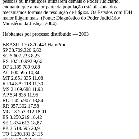
pessoas ou instituições utilizarem demais o Poder Judiciário,
enquanto que a maior parte da população está afastada dos
mecanismos formais de resolução de litígios. Os Estados com IDH
maior litigam mais. (Fonte: Diagnóstico do Poder Judiciário/
Ministério da Justiça, 2004).
Habitantes por processo distribuído — 2003
BRASIL 176.876.443 Hab/Proc
SP 38.709.320 6,62
SC 5.607.233 8,25
RS 10.510.992 9,66
DF 2.189.789 9,88
AC 600.595 10,34
MT 2.651.335 11,08
RJ 14.879.118 11,30
MS 2.169.688 11,93
AP 534.835 11,95
RO 1.455.907 13,84
RR 357.302 17,58
MG 18.553.312 18,01
ES 3.250.219 18,42
SE 1.874.613 18,87
PB 3.518.595 20,91
TO 1.230.181 24,15