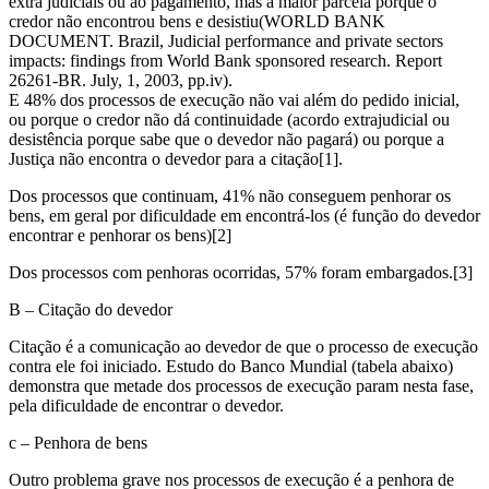
extra judiciais ou ao pagamento, mas a maior parcela porque o
credor não encontrou bens e desistiu(WORLD BANK
DOCUMENT. Brazil, Judicial performance and private sectors
impacts: findings from World Bank sponsored research. Report
26261-BR. July, 1, 2003, pp.iv).
E 48% dos processos de execução não vai além do pedido inicial,
ou porque o credor não dá continuidade (acordo extrajudicial ou
desistência porque sabe que o devedor não pagará) ou porque a
Justiça não encontra o devedor para a citação[1].
Dos processos que continuam, 41% não conseguem penhorar os
bens, em geral por dificuldade em encontrá-los (é função do devedor
encontrar e penhorar os bens)[2]
Dos processos com penhoras ocorridas, 57% foram embargados.[3]
B – Citação do devedor
Citação é a comunicação ao devedor de que o processo de execução
contra ele foi iniciado. Estudo do Banco Mundial (tabela abaixo)
demonstra que metade dos processos de execução param nesta fase,
pela dificuldade de encontrar o devedor.
c – Penhora de bens
Outro problema grave nos processos de execução é a penhora de