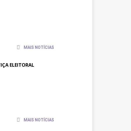
reunião no TRT-SC,
31 de
julho
trajusc discute condições de
de
balho de servidores e
2026
vidoras
MAIS NOTÍCIAS
TIÇA ELEITORAL
ajufe se reúne com
30 de
julho
sidente do TSE para pedir
de
io às pautas da categoria
2026
MAIS NOTÍCIAS