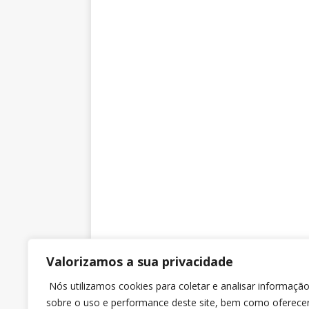
Valorizamos a sua privacidade
SINTRAJUSC
Nós utilizamos cookies para coletar e analisar informaçã
sobre o uso e performance deste site, bem como oferece
Rua dos Ilhéus nº 118 Sobreloja – Sala 3 – Ed. Jo