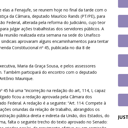
tem paralisação de duas horas. Veja as orientações do Sintrajusc
re elas a Fenajufe, se reunem hoje no final da tarde com o
ustiça da Câmara, deputado Maurício Rands (PT/PE), para
ão Federal, alterada pela reforma do Judiciário, cujo teor
para julgar ações trabalhistas dos servidores públicos. A
a reunião realizada esta semana na sede do Unafisco
es sindicais aprovaram alguns encaminhamentos para tentar
enda Constitucional nº 45, publicada no dia 8 de
executiva, Maria da Graça Sousa, e pelos assessores
arim. Também participará do encontro com o deputado
 Antônio Maurique.
º 45 há uma “incorreção na redação do art, 114, I, capaz
mulgado ficou a redação aprovada pela Câmara dos
do Federal. A redação é a seguinte: “Art. 114. Compete à
s ações oriundas da relação de trabalho, abrangidos os
istração pública direta e indireta da União, dos Estados, do
JUS
rma, falta o seguinte trecho do texto aprovado no Senado: