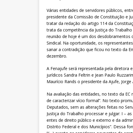
[ 6 de agosto de 2026 ]
Dia 13 
Várias entidades de servidores públicos, ent
DESTAQUES
presidente da Comissão de Constituição e J
tratar da redação do artigo 114 da Constituiç
trata da competência da Justiça do Trabalho 
reunião de hoje é um dos desdobramentos d
Sindical. Na oportunidade, os representant
sanar a contradição que ficou no texto da Em
dezembro.
A Fenajufe será representada pela diretora 
jurídicos Sandra Feltrin e Jean Paulo Ruzz
Maurício Rands o presidente da Ajufe, Jorge
Na avaliação das entidades, no texto da EC n
de caracterizar vício formal”. No texto pro
Deputados, sem as alterações feitas no Sena
Justiça do Trabalho processar e julgar: I – a
entes de direito público e externo e da admin
Distrito Federal e dos Municípios”. Dessa fo