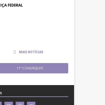
TIÇA FEDERAL
tos na JF: Assessoria Jurídica
6 de
julho
Sintrajusc entrega pedido de
de
amento ao presidente do
2026
4
MAIS NOTÍCIAS
11º CONGREJUFE
S