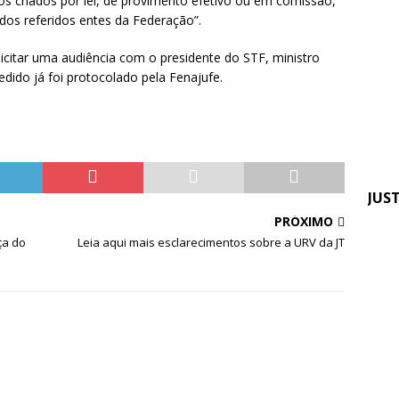
os criados por lei, de provimento efetivo ou em comissão,
Em 
 dos referidos entes da Federação”.
Sin
tra
licitar uma audiência com o presidente do STF, ministro
edido já foi protocolado pela Fenajufe.
ser
JUS
PRÓXIMO
Fen
ça do
Leia aqui mais esclarecimentos sobre a URV da JT
pre
apo