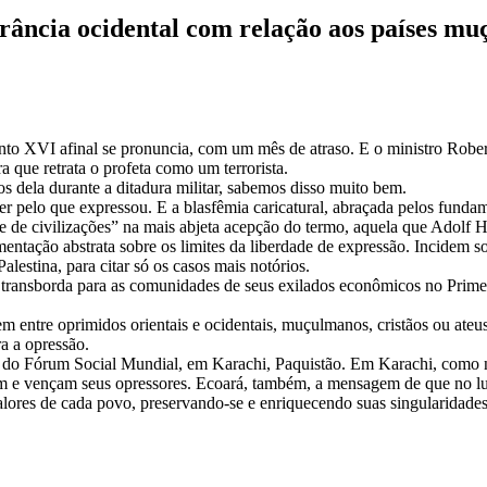
lerância ocidental com relação aos países m
orial
rio
o XVI afinal se pronuncia, com um mês de atraso. E o ministro Roberto 
melho
a que retrata o profeta como um terrorista.
ica
os dela durante a ditadura militar, sabemos disso muito bem.
olerância
r pelo que expressou. E a blasfêmia caricatural, abraçada pelos funda
dental
 de civilizações” na mais abjeta acepção do termo, aquela que Adolf Hi
m
mentação abstrata sobre os limites da liberdade de expressão. Incidem
ação
lestina, para citar só os casos mais notórios.
e transborda para as comunidades de seus exilados econômicos no Prim
ses
ulmanos
 entre oprimidos orientais e ocidentais, muçulmanos, cristãos ou ateus, 
ra a opressão.
o do Fórum Social Mundial, em Karachi, Paquistão. Em Karachi, como n
 e vençam seus opressores. Ecoará, também, a mensagem de que no lugar 
s valores de cada povo, preservando-se e enriquecendo suas singularidades