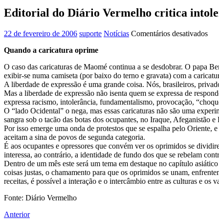
Editorial do Diário Vermelho critica into
em
22 de fevereiro de 2006
suporte
Notícias
Comentários desativados
Edit
Quando a caricatura oprime
do
Diá
O caso das caricaturas de Maomé continua a se desdobrar. O papa Bent
Ver
exibir-se numa camiseta (por baixo do terno e gravata) com a caricatur
crit
A liberdade de expressão é uma grande coisa. Nós, brasileiros, privad
int
Mas a liberdade de expressão não isenta quem se expressa de responde
oci
expressa racismo, intolerância, fundamentalismo, provocação, “choque
co
O “lado Ocidental” o nega, mas essas caricaturas não são uma experi
rel
sangra sob o tacão das botas dos ocupantes, no Iraque, Afeganistão e Pa
aos
Por isso emerge uma onda de protestos que se espalha pelo Oriente, 
paí
aceitam a sina de povos de segunda categoria.
muç
É aos ocupantes e opressores que convém ver os oprimidos se dividirem
interessa, ao contrário, a identidade de fundo dos que se rebelam cont
Dentro de um mês este será um tema em destaque no capítulo asiátic
coisas justas, o chamamento para que os oprimidos se unam, enfrentem
receitas, é possível a interação e o intercâmbio entre as culturas e o
Fonte: Diário Vermelho
Anterior