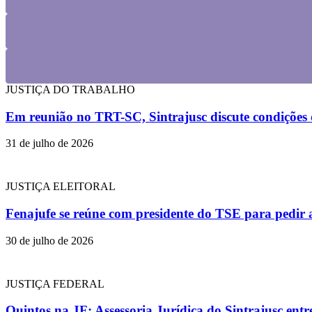
JUSTIÇA DO TRABALHO
Em reunião no TRT-SC, Sintrajusc discute condições d
31 de julho de 2026
JUSTIÇA ELEITORAL
Fenajufe se reúne com presidente do TSE para pedir 
30 de julho de 2026
JUSTIÇA FEDERAL
Quintos na JF: Assessoria Jurídica do Sintrajusc en