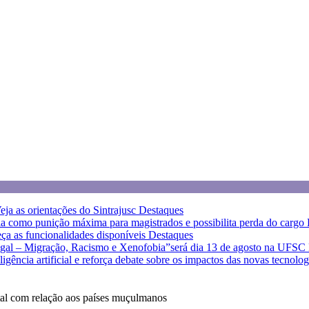
eja as orientações do Sintrajusc
Destaques
a como punição máxima para magistrados e possibilita perda do cargo
eça as funcionalidades disponíveis
Destaques
egal – Migração, Racismo e Xenofobia”será dia 13 de agosto na UFSC
eligência artificial e reforça debate sobre os impactos das novas tecnolo
ntal com relação aos países muçulmanos