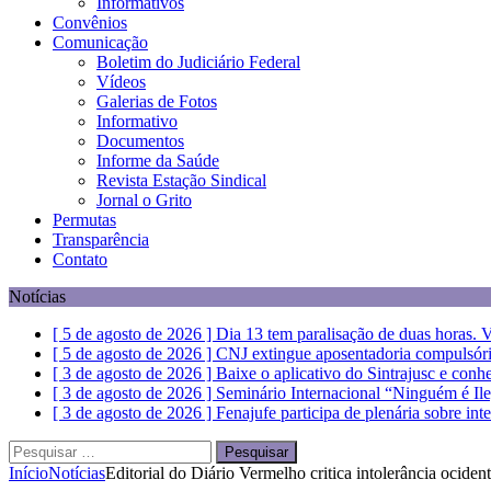
Informativos
Convênios
Comunicação
Boletim do Judiciário Federal
Vídeos
Galerias de Fotos
Informativo
Documentos
Informe da Saúde
Revista Estação Sindical
Jornal o Grito
Permutas
Transparência
Contato
Notícias
[ 5 de agosto de 2026 ]
Dia 13 tem paralisação de duas horas. V
[ 5 de agosto de 2026 ]
CNJ extingue aposentadoria compulsóri
[ 3 de agosto de 2026 ]
Baixe o aplicativo do Sintrajusc e conh
[ 3 de agosto de 2026 ]
Seminário Internacional “Ninguém é Il
[ 3 de agosto de 2026 ]
Fenajufe participa de plenária sobre int
Pesquisar
por:
Início
Notícias
Editorial do Diário Vermelho critica intolerância ocide