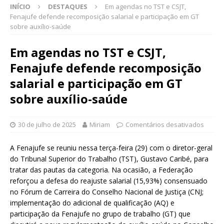
INÍCIO
DESTAQUES
Em agendas no TST e CSJT,
Fenajufe defende recomposição salarial e participação em GT
sobre auxílio-saúde
Em agendas no TST e CSJT,
Fenajufe defende recomposição
salarial e participação em GT
sobre auxílio-saúde
30 de julho de 2025
Miriam
Comentários desativados
A Fenajufe se reuniu nessa terça-feira (29) com o diretor-geral
do Tribunal Superior do Trabalho (TST), Gustavo Caribé, para
tratar das pautas da categoria. Na ocasião, a Federação
reforçou a defesa do reajuste salarial (15,93%) consensuado
no Fórum de Carreira do Conselho Nacional de Justiça (CNJ;
implementação do adicional de qualificação (AQ) e
participação da Fenajufe no grupo de trabalho (GT) que