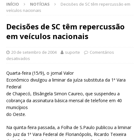
INÍCIO
NOTÍCIAS
Decisões de SC têm repercussão em
veículos nacionais
Decisões de SC têm repercussão
em veículos nacionais
20 de setembro de 2004
suporte
Comentários
desativados
Quarta-feira (15/9), o jornal Valor
Econômico divulgou a liminar da juíza substituta da 1ª Vara
Federal
de Chapecó, Elisângela Simon Caureo, que suspendeu a
cobrança da assinatura básica mensal de telefone em 40
municípios
do Oeste.
Na quinta-feira passada, a Folha de S.Paulo publicou a liminar
do juiz da 1ª Vara Federal de Florianópolis, Ricardo Teixeira