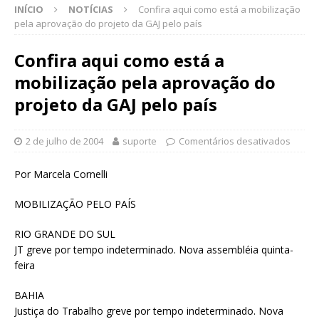
INÍCIO
NOTÍCIAS
Confira aqui como está a mobilização
pela aprovação do projeto da GAJ pelo país
Confira aqui como está a
mobilização pela aprovação do
projeto da GAJ pelo país
2 de julho de 2004
suporte
Comentários desativados
Por Marcela Cornelli
MOBILIZAÇÃO PELO PAÍS
RIO GRANDE DO SUL
JT greve por tempo indeterminado. Nova assembléia quinta-
feira
BAHIA
Justiça do Trabalho greve por tempo indeterminado. Nova