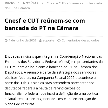
INÍCIO
NOTÍCIAS
Cnesf e CUT reúnem-se com bancada
do PT na Câmara
Cnesf e CUT reúnem-se com
bancada do PT na Câmara
1 de junho de 2005
suporte
Comentários desativados
Entidades sindicais que integram a Coordenação Nacional das
Entidades dos Servidores Federais (Cnesf) e representantes da
CUT reúnem-se hoje com a bancada do PT na Câmara dos
Deputados. A reunião é parte da estratégia dos servidores
públicos federais na Campanha Salarial 2005 e acontece a
partir das 14h. Os sindicalistas pretendem apresentar aos
deputados federais a pauta de reivindicações do
funcionalismo federal, que inclui a definição de uma política
salarial, reajuste emergencial de 18% e implementação de
planos de carreiras.