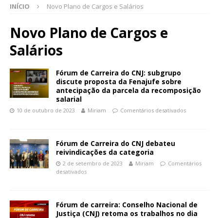
INÍCIO
Novo Plano de Cargos e Salários
Novo Plano de Cargos e
Salários
Fórum de Carreira do CNJ: subgrupo
discute proposta da Fenajufe sobre
antecipação da parcela da recomposição
salarial
10 de outubro de 2023
Miriam
Comentários desativados
Fórum de Carreira do CNJ debateu
reivindicações da categoria
2 de setembro de 2023
Miriam
Comentários
desativados
Fórum de carreira: Conselho Nacional de
Justiça (CNJ) retoma os trabalhos no dia