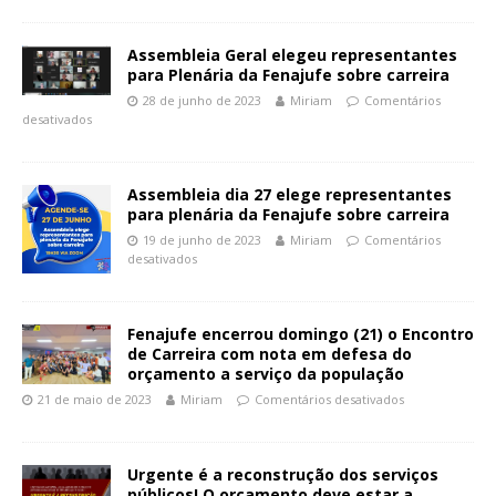
Assembleia Geral elegeu representantes
para Plenária da Fenajufe sobre carreira
28 de junho de 2023
Miriam
Comentários
desativados
Assembleia dia 27 elege representantes
para plenária da Fenajufe sobre carreira
19 de junho de 2023
Miriam
Comentários
desativados
Fenajufe encerrou domingo (21) o Encontro
de Carreira com nota em defesa do
orçamento a serviço da população
21 de maio de 2023
Miriam
Comentários desativados
Urgente é a reconstrução dos serviços
públicos! O orçamento deve estar a