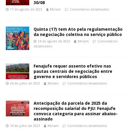
30/08
17 de agosto de 2023
Miriam
Comentários desativados
Quinta (17) tem Ato pela regulamentação
da negociação coletiva no serviço público
14 de agosto de 2023
Miriam
Comentários
desativados
Fenajufe requer assento efetivo nas
pautas centrais de negociação entre
governo e servidores públicos
24 de julho de 2023
Miriam
Comentários desativados
Antecipação da parcela de 2025 da
recomposição salarial do PJU: Fenajufe
convoca categoria para assinar abaixo-
assinado
14 de julho de 2023
Miriam
Comentários desativados