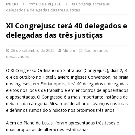
INÍCIO
11º CONGREJUSC
XI Congrejusc terá 40
delegados e delegadas das três justiças
XI Congrejusc terá 40 delegados e
delegadas das três justiças
26 de setembro de 2025
Miriam
Comentários
desativados
O XI Congresso Ordinário do Sintrajusc (Congrejusc), dias 2, 3
e 4 de outubro no Hotel Slaviero Ingleses Convention, na praia
dos Ingleses, em Florianópolis, terá 40 delegados e delegadas
eleitos nos locais de trabalho e em encontros de aposentados
e aposentadas. O Congresso é a mais importante instância de
debates da categoria. Ali vamos detalhar os avanços nas lutas
e definir os rumos do Sindicato nos próximos três anos.
Além do Plano de Lutas, foram apresentadas três teses e
duas propostas de alterações estatutárias.