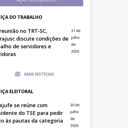
TIÇA DO TRABALHO
reunião no TRT-SC,
31 de
julho
trajusc discute condições de
de
balho de servidores e
2026
vidoras
MAIS NOTÍCIAS
TIÇA ELEITORAL
ajufe se reúne com
30 de
julho
sidente do TSE para pedir
de
io às pautas da categoria
2026