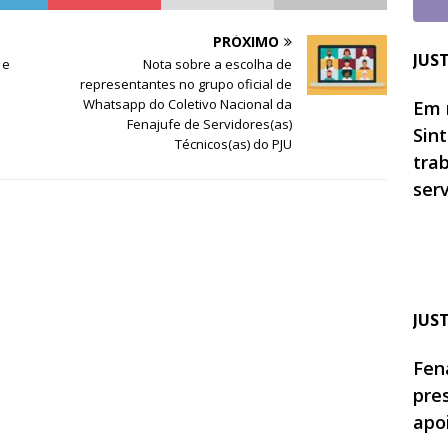
PRÓXIMO
JUS
 e
Nota sobre a escolha de
representantes no grupo oficial de
Whatsapp do Coletivo Nacional da
Em 
Fenajufe de Servidores(as)
Sin
Técnicos(as) do PJU
tra
ser
JUS
Fen
pre
apo