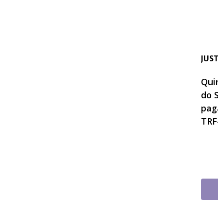
JUS
Quin
do 
pag
TRF