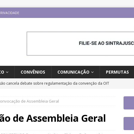
PRIVACIDADE
CO
CONVÊNIOS
COMUNICAÇÃO
PERMUTAS
ão cancela debate sobre regulamentação da convenção da OIT
ESTAQUES
 Convocação de Assembleia Geral
o e carreira: CNJ aprova proposta orçamentária para 2027 com
ntrajusc faz mobilização dia 13/8 pela derrubada do Veto 45/2025
ão de Assembleia Geral