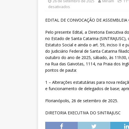
[ 6 de agosto de 2026 ]
Sintra
26 de setembro de 2025
Miriam
11
desativados
Pensionistas do Serviço Públic
EDITAL DE CONVOCAÇÃO DE ASSEMBLEIA
[ 6 de agosto de 2026 ]
Fenaju
CNJ para tratar da retomada d
Pelo presente Edital, a Diretoria Executiva d
no Estado de Santa Catarina (SINTRAJUSC), co
[ 7 de agosto de 2026 ]
Dia 13
Estatuto Social e ainda o art. 59, inciso II 
DESTAQUES
do Judiciário Federal de Santa Catarina fil
outubro do ano de 2025, sábado, às 11h30, 
na Rua das Gaivotas, 1114, na Praia dos Ingl
pontos de pauta:
1 – Alterações estatutárias para nova redaç
e funcionamento de delegados de base; apr
Florianópolis, 26 de setembro de 2025.
DIRETORIA EXECUTIVA DO SINTRAJUSC