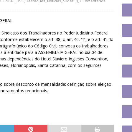
jusc participará do 20º Encontro Nacional de Aposentados e
º CONGREJUSC
,
Destaques
,
Notícias
,
Slider
Comentários
o
DESTAQUES
 GERAL
fe se reúne com a nova coordenadora do Fórum de Carreira do
os trabalhos
DESTAQUES
o Sindicato dos Trabalhadores no Poder Judiciário Federal
nforme estabelecem o art. 38, o art. 40, “f”, e o art. 41 do
 tem paralisação de duas horas. Veja as orientações do Sintrajusc
e parágrafo único do Código Civil, convoca os trabalhadores
iados à entidade para a ASSEMBLEIA GERAL no dia 04 de
nas dependências do Hotel Slaviero Ingleses Convention,
eses, Florianópolis, Santa Catarina, com os seguintes
ão sobre desconto de mensalidade; definição sobre eleição
imoramentos redacionais.