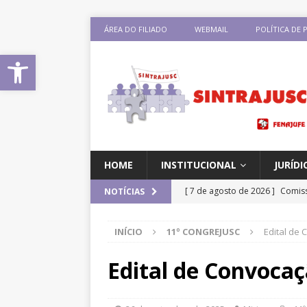
ÁREA DO FILIADO
WEBMAIL
POLÍTICA DE 
Abrir a barra de ferramentas
HOME
INSTITUCIONAL
JURÍDI
[ 7 de agosto de 2026 ]
Comiss
NOTÍCIAS
sobre negociação coletiva
D
INÍCIO
11º CONGREJUSC
Edital de
[ 7 de agosto de 2026 ]
Salári
previsão de reajuste de 8%; Si
Edital de Convocaç
DESTAQUES